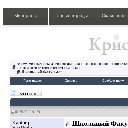
Минералы
Горные породы
Окаменелос
Форум: минералы, выращивание кристаллов, геология, палеонтология
>
М
Геологические и окологеологические темы
Школьный Факультет
Регистрация
Справка
Сообщество
01.09.2012, 01:20
Kaptar.j
Школьный Факу
Junior Member