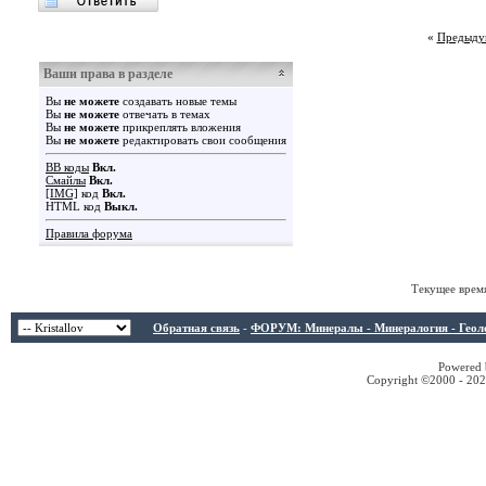
«
Предыду
Ваши права в разделе
Вы
не можете
создавать новые темы
Вы
не можете
отвечать в темах
Вы
не можете
прикреплять вложения
Вы
не можете
редактировать свои сообщения
BB коды
Вкл.
Смайлы
Вкл.
[IMG]
код
Вкл.
HTML код
Выкл.
Правила форума
Текущее врем
Обратная связь
-
ФОРУМ: Минералы - Минералогия - Геологи
Powered b
Copyright ©2000 - 2026