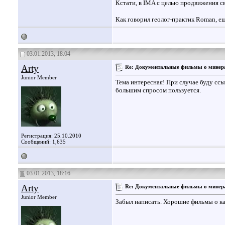
Кстати, в IMA с целью продвижения св
Как говорил геолог-практик Roman, е
03.01.2013, 18:04
Arty
Re: Документальные фильмы о минера
Junior Member
Тема интересная! При случае буду ссы
большим спросом пользуется.
Регистрация: 25.10.2010
Сообщений: 1,635
03.01.2013, 18:16
Arty
Re: Документальные фильмы о минера
Junior Member
Забыл написать. Хорошие фильмы о кам