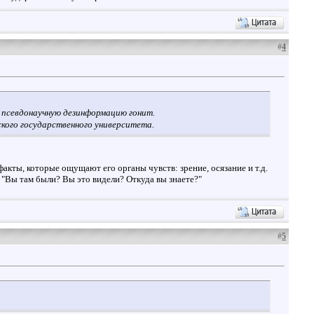
#
4
 псевдонаучную дезинформацию гонит.
кого государственного университета.
факты, которые ощущают его органы чувств: зрение, осязание и т.д.
 "Вы там были? Вы это видели? Откуда вы знаете?"
#
5