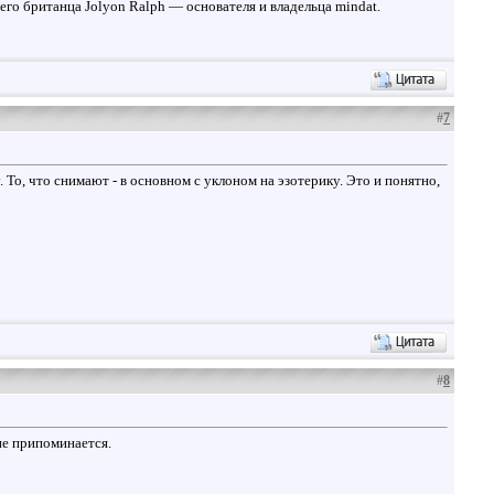
его британца Jolyon Ralph — основателя и владельца mindat.
#
7
 То, что снимают - в основном с уклоном на эзотерику. Это и понятно,
#
8
не припоминается.