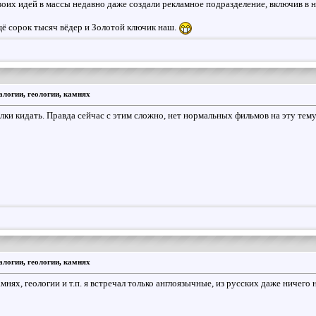
оих идей в массы недавно даже создали рекламное подразделение, включив в н
щё сорок тысяч вёдер и Золотой ключик наш.
логии, геологии, камнях
лки кидать. Правда сейчас с этим сложно, нет нормальных фильмов на эту тему.
логии, геологии, камнях
нях, геологии и т.п. я встречал только англоязычные, из русских даже ничего 