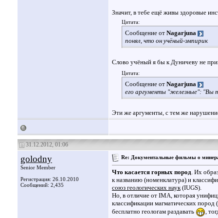
Значит, в тебе ещё живы здоровые ин
Цитата:
Сообщение от
Nagarjuna
понял, что он учёный-эмпирик
Слово учёный я бы к Дуничеву не пр
Цитата:
Сообщение от
Nagarjuna
его аргументы "железные": "Вы 
Эти же аргументы, с тем же нарушение
31.12.2012, 01:06
golodny
Re: Документальные фильмы о минера
Senior Member
Что касается горных пород
. Их обр
Регистрация: 26.10.2010
к названию (номенклатура) и классиф
Сообщений: 2,435
союз геологических наук
(IUGS).
Но, в отличие от IMA, которая унифи
классификации магматических пород (1
бесплатно геологам раздавать
, то