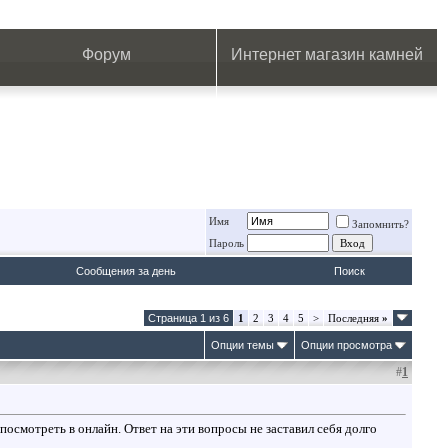
.
.
.
.
.
.
.
Форум
Интернет магазин камней
Имя
Запомнить?
Пароль
Сообщения за день
Поиск
Страница 1 из 6
1
2
3
4
5
>
Последняя
»
Опции темы
Опции просмотра
#
1
посмотреть в онлайн. Ответ на эти вопросы не заставил себя долго