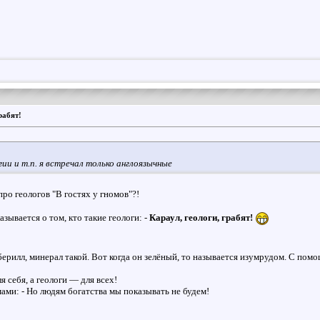
рабят!
ии и т.п. я встречал только англоязычные
ро геологов "В гостях у гномов"?!
ывается о том, кто такие геологи: -
Караул, геологи, грабят!
 берилл, минерал такой. Вот когда он зелёный, то называется изумрудом. С по
 себя, а геологи — для всех!
ми: - Но людям богатства мы показывать не будем!