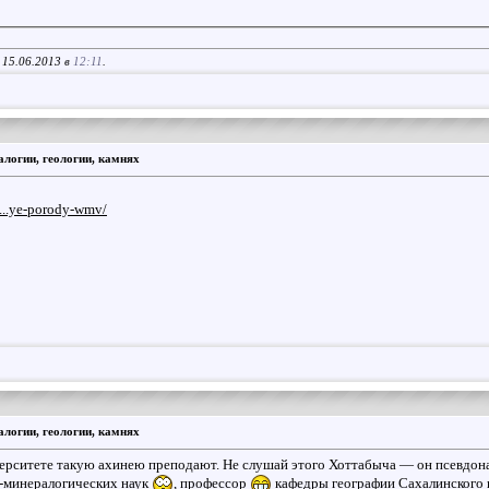
 15.06.2013 в
12:11
.
логии, геологии, камнях
...ye-porody-wmv/
логии, геологии, камнях
иверситете такую ахинею преподают. Не слушай этого Хоттабыча — он псевдо
о-минералогических наук
, профессор
кафедры географии Сахалинского 