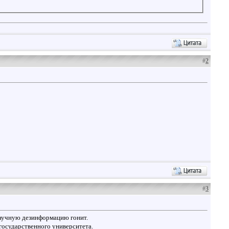
#
2
#
3
научную дезинформацию гонит.
государственного университета.