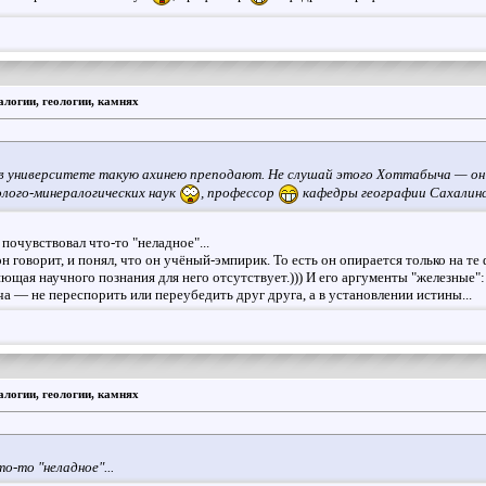
логии, геологии, камнях
о в университете такую ахинею преподают. Не слушай этого Хоттабыча — он
олого-минералогических наук
, профессор
кафедры географии Сахалинс
 почувствовал что-то "неладное"...
 говорит, и понял, что он учёный-эмпирик. То есть он опирается только на те 
ющая научного познания для него отсутствует.))) И его аргументы "железные":
ача — не переспорить или переубедить друг друга, а в установлении истины...
логии, геологии, камнях
о-то "неладное"...