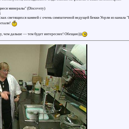
иеся минералы" (Discovery)
6
сках светящихся камней с очень симпатичной ведущей Бекки Уорли из канала "
оехали!
у, чем дальше — тем будет интереснее! Обещаю)))