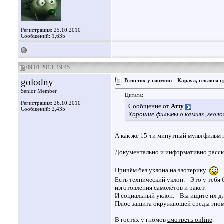
Регистрация: 25.10.2010
Сообщений: 1,635
09.01.2013, 19:45
golodny
В гостях у гномов: - Караул, геологи г
Senior Member
Цитата:
Регистрация: 26.10.2010
Сообщение от
Arty
Сообщений: 2,435
Хорошие фильмы о камнях, геолог
А как же 15-ти минутный мультфильм п
Документально и информативно рассказ
Причём без уклона на эзотерику.
Есть технический уклон: - Это у тебя
изготовления самолётов и ракет.
И социальный уклон: - Вы ищите их для
Плюс защита окружающей среды гнома
В гостях у гномов
смотреть online
.