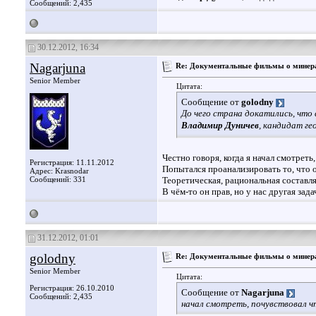
Сообщений: 2,435
30.12.2012, 16:34
Nagarjuna
Re: Документальные фильмы о минера
Senior Member
Цитата:
Сообщение от
golodny
До чего страна докатились, чт
Владимир Дуничев
, кандидат ге
Честно говоря, когда я начал смотреть,
Регистрация: 11.11.2012
Попытался проанализировать то, что он
Адрес: Krasnodar
Сообщений: 331
Теоретическая, рациональная составля
В чём-то он прав, но у нас другая зад
31.12.2012, 01:01
golodny
Re: Документальные фильмы о минера
Senior Member
Цитата:
Регистрация: 26.10.2010
Сообщение от
Nagarjuna
Сообщений: 2,435
начал смотреть, почувствовал чт