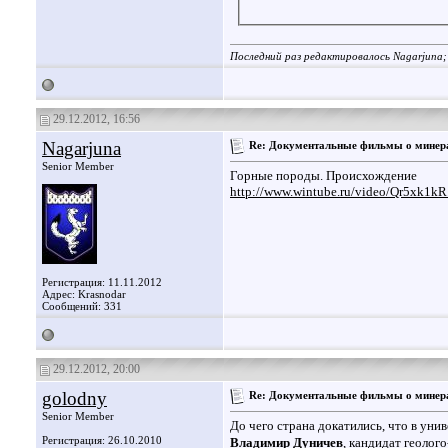
Последний раз редактировалось Nagarjuna;
29.12.2012, 16:56
Nagarjuna
Re: Документальные фильмы о минера
Senior Member
Горные породы. Происхождение
http://www.wintube.ru/video/Qr5xk1kR
Регистрация: 11.11.2012
Адрес: Krasnodar
Сообщений: 331
29.12.2012, 20:00
golodny
Re: Документальные фильмы о минера
Senior Member
До чего страна докатились, что в ун
Регистрация: 26.10.2010
Владимир Дуничев
, кандидат геолог