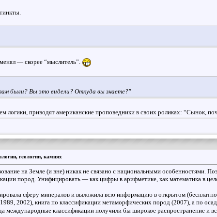
стинкты.
именял — скорее “мыслитель”.
там были? Вы это видели? Откуда вы знаете?"
м логики, приводят американские проповедники в своих роликах: “Сынок, почем
логии, геологии, камнях
азование на Земле (и вне) никак не связано с национальными особенностями.
икации пород. Унифицировать — как цифры в арифметике, как математика в це
цировала сферу минералов и выложила всю информацию в открытом (бесплатно
989, 2002), книга по классификации метаморфических пород (2007), а по осад
гда международные классификации получили бы широкое распространение и в