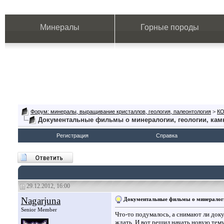
Минералы
Горные породы
Форум: минералы, выращивание кристаллов, геология, палеонтология
>
К
Документальные фильмы о минералогии, геологии, кам
Регистрация
Справка
29.12.2012, 16:00
Nagarjuna
Документальные фильмы о минералоги
Senior Member
Что-то подумалось, а снимают ли доку
ждать. И вот решил начать новую тем