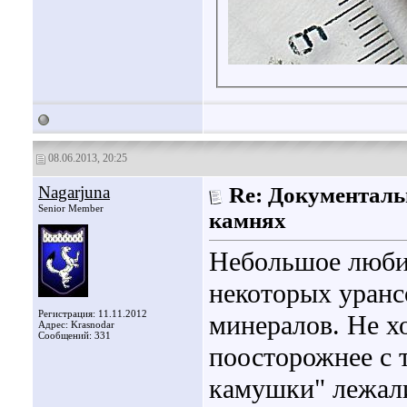
08.06.2013, 20:25
Nagarjuna
Re: Документаль
Senior Member
камнях
Небольшое любит
некоторых уран
Регистрация: 11.11.2012
минералов. Не хо
Адрес: Krasnodar
Сообщений: 331
поосторожнее с т
камушки" лежали