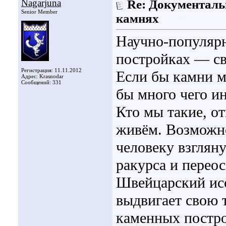
Nagarjuna
Re: Документаль
Senior Member
камнях
Научно-популяр
постройках — св
Регистрация: 11.11.2012
Если бы камни мо
Адрес: Krasnodar
Сообщений: 331
бы много чего и
Кто мы такие, от
живём. Возможно
человеку взгляну
ракурса и перео
Швейцарский ис
выдвигает свою 
каменных постро