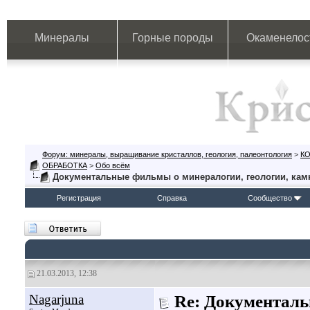
Минералы
Горные породы
Окаменелос
Форум: минералы, выращивание кристаллов, геология, палеонтология
>
К
ОБРАБОТКА
>
Обо всём
Документальные фильмы о минералогии, геологии, кам
Регистрация
Справка
Сообщество
21.03.2013, 12:38
Nagarjuna
Re: Документаль