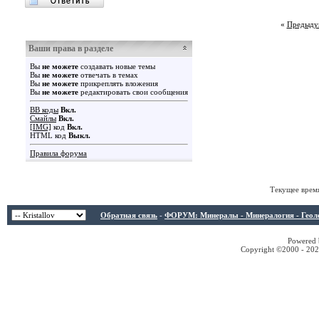
«
Предыду
Ваши права в разделе
Вы
не можете
создавать новые темы
Вы
не можете
отвечать в темах
Вы
не можете
прикреплять вложения
Вы
не можете
редактировать свои сообщения
BB коды
Вкл.
Смайлы
Вкл.
[IMG]
код
Вкл.
HTML код
Выкл.
Правила форума
Текущее врем
Обратная связь
-
ФОРУМ: Минералы - Минералогия - Геологи
Powered b
Copyright ©2000 - 2026