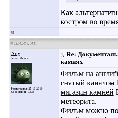
Как альтернатив
костром во врем
22.04.2013, 00:11
Arty
Re: Документаль
Junior Member
камнях
Фильм на англий
снятый каналом R
Регистрация: 25.10.2010
магазин камней
К
Сообщений: 1,635
метеорита.
Фильм можно по