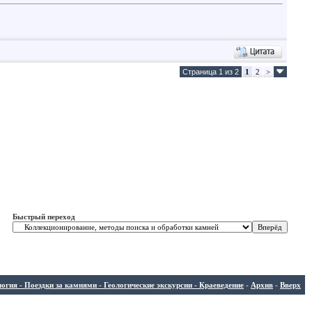
Страница 1 из 2
1
2
>
Быстрый переход
ия - Поездки за камнями - Геологические экскурсии - Краеведение
-
Архив
-
Вверх