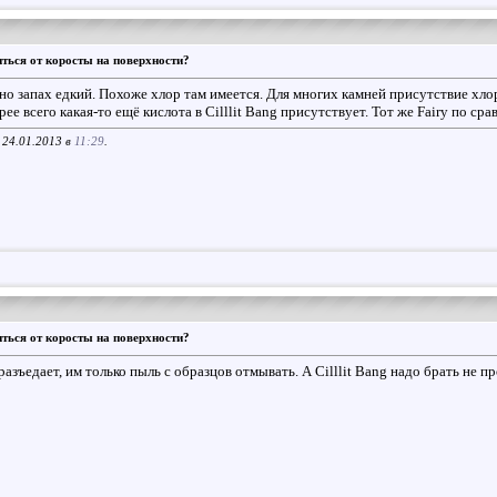
ться от коросты на поверхности?
л, но запах едкий. Похоже хлор там имеется. Для многих камней присутствие хл
орее всего какая-то ещё кислота в Cilllit Bang присутствует. Тот же Fairy по 
 24.01.2013 в
11:29
.
ться от коросты на поверхности?
разъедает, им только пыль с образцов отмывать. А Cilllit Bang надо брать не п