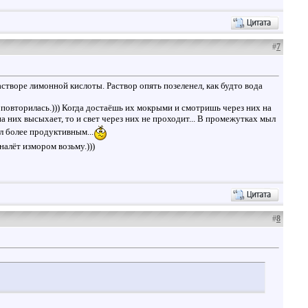
#
7
створе лимонной кислоты. Раствор опять позеленел, как будто вода
я повторилась.))) Когда достаёшь их мокрыми и смотришь через них на
 них высыхает, то и свет через них не проходит... В промежутках мыл
л более продуктивным...
алёт измором возьму.)))
#
8