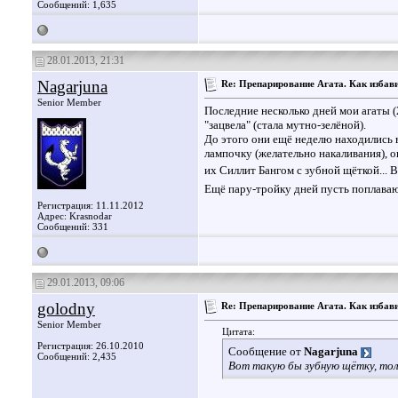
Сообщений: 1,635
28.01.2013, 21:31
Nagarjuna
Re: Препарирование Агата. Как избави
Senior Member
Последние несколько дней мои агаты (
"зацвела" (стала мутно-зелёной).
До этого они ещё неделю находились в
лампочку (желательно накаливания), о
их Силлит Бангом с зубной щёткой... 
Ещё пару-тройку дней пусть поплавают
Регистрация: 11.11.2012
Адрес: Krasnodar
Сообщений: 331
29.01.2013, 09:06
golodny
Re: Препарирование Агата. Как избави
Senior Member
Цитата:
Регистрация: 26.10.2010
Сообщение от
Nagarjuna
Сообщений: 2,435
Вот такую бы зубную щётку, тол