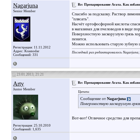
Nagarjuna
Re: Препарирование Агата. Как избави
Senior Member
Спасибо за подсказку. Раствор лимонн
"плясать".
Насчёт ортофосфорной кислоты спасиб
в магазинах для пчеловодов в виде пор
Поверхностную заскорузлую грязь хор
пенится.
Можно использовать старую зубную щ
Регистрация: 11.11.2012
Адрес: Krasnodar
Последний раз редактировалось Nagarjuna;
Сообщений: 331
23.01.2013, 21:21
Arty
Re: Препарирование Агата. Как избави
Junior Member
Цитата:
Сообщение от
Nagarjuna
Поверхностную заскорузлую гряз
Вот-вот! Отличное средство для преп
Регистрация: 25.10.2010
Сообщений: 1,635