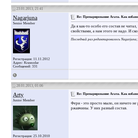
23.01.2013, 21:41
Nagarjuna
Re: Препарирование Агата. Как избави
Senior Member
Да я как-то особо его состав не чита
свойствами, а нам этого не надо. И ск
Последний раз редактировалось Nagarjuna;
Регистрация: 11.11.2012
Адрес: Krasnodar
Сообщений: 331
28.01.2013, 01:06
Arty
Re: Препарирование Агата. Как избави
Junior Member
Фери - это просто мыло, он ничего не 
ржавчины. У них разный состав.
Регистрация: 25.10.2010