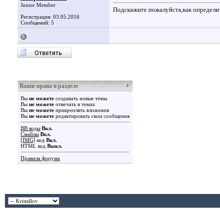
Junior Member
Подскажите пожалуйста,как определи
Регистрация: 03.05.2016
Сообщений: 5
Ваши права в разделе
Вы
не можете
создавать новые темы
Вы
не можете
отвечать в темах
Вы
не можете
прикреплять вложения
Вы
не можете
редактировать свои сообщения
BB коды
Вкл.
Смайлы
Вкл.
[IMG]
код
Вкл.
HTML код
Выкл.
Правила форума