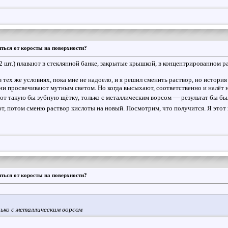
ться от коросты на поверхности?
2 шт.) плавают в стеклянной банке, закрытые крышкой, в концентрированном ра
 тех же условиях, пока мне не надоело, и я решил сменить раствор, но истори
ни просвечивают мутным светом. Но когда высыхают, соответственно и налёт на
Вот такую бы зубную щётку, только с металлическим ворсом — результат бы бы
, потом сменю раствор кислоты на новый. Посмотрим, что получится. Я этот н
ться от коросты на поверхности?
ько с металлическим ворсом