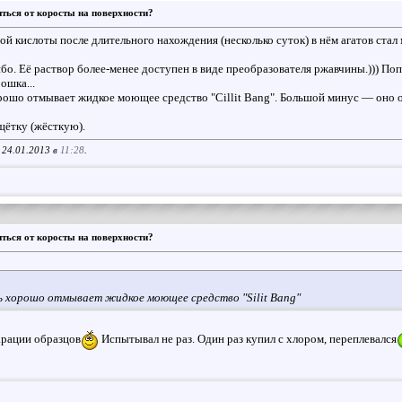
ться от коросты на поверхности?
ой кислоты после длительного нахождения (несколько суток) в нём агатов стал 
о. Её раствор более-менее доступен в виде преобразователя ржавчины.))) По
ошка...
ошо отмывает жидкое моющее средство "Cillit Bang". Большой минус — оно оч
ётку (жёсткую).
 24.01.2013 в
11:28
.
ться от коросты на поверхности?
ь хорошо отмывает жидкое моющее средство "Silit Bang"
арации образцов
Испытывал не раз. Один раз купил с хлором, переплевался