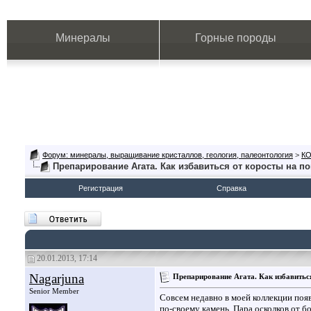
Минералы
Горные породы
Форум: минералы, выращивание кристаллов, геология, палеонтология
>
К
Препарирование Агата. Как избавиться от коросты на п
Регистрация
Справка
20.01.2013, 17:14
Nagarjuna
Препарирование Агата. Как избавитьс
Senior Member
Совсем недавно в моей коллекции появ
по-своему камень. Пара осколков от б