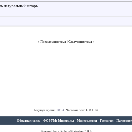
ть натуральный янтарь.
«
Предыдущая тема
|
Следующая тема
»
Текущее время:
10:04
. Часовой пояс GMT +4.
Обратная связь
-
ФОРУМ: Минералы - Минералогия - Геология - Палеонтолог
Powered by vBulletin® Version 3.8.6