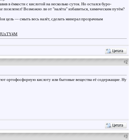
ив в ёмкости с кислотой на несколько суток. Но остался буро-
оже позеленел! Возможно ли от "налёта" избавиться, химическим путём?
оя цель — смыть весь налёт, сделать минерал прозрачным
q3JUxTY4M
#
2
ьзуют ортофосфорную кислоту или бытовые вещества её содержащие. Ну
#
3