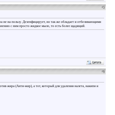
#
5
ора не на пользу. Дезенфицирует, но так же обладает и отбеливающими
сравнению с ним просто жидкое мыло, то есть более щадящий.
#
6
ротив жира (Анти-жир), а тот, который для удаления налета, накипи и