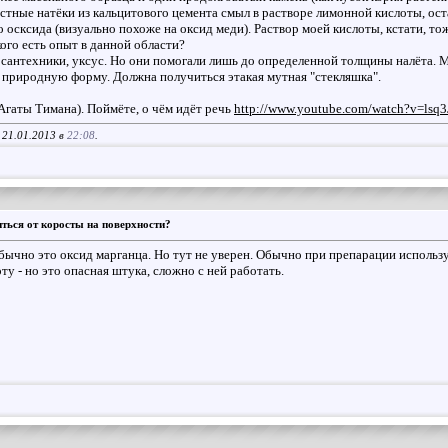
стные натёки из кальцитового цемента смыл в растворе лимонной кислоты, остав
о осксида (визуально похоже на оксид меди). Раствор моей кислоты, кстати, т
ого есть опыт в данной области?
 сантехники, уксус. Но они помогали лишь до определенной толщины налёта. М
 природную форму. Должна получиться этакая мутная "стекляшка".
(Агаты Тимана). Поймёте, о чём идёт речь
http://www.youtube.com/watch?v=ls
 21.01.2013 в
22:08
.
ться от коросты на поверхности?
бычно это оксид марганца. Но тут не уверен. Обычно при препарации испол
ту - но это опасная штука, сложно с ней работать.