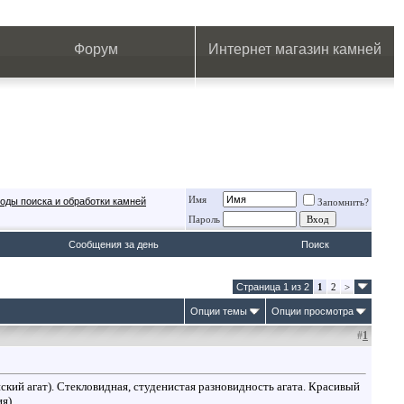
.
.
.
.
.
.
.
Форум
Интернет магазин камней
Имя
оды поиска и обработки камней
Запомнить?
Пароль
Сообщения за день
Поиск
Страница 1 из 2
1
2
>
Опции темы
Опции просмотра
#
1
ский агат). Стекловидная, студенистая разновидность агата. Красивый
я).