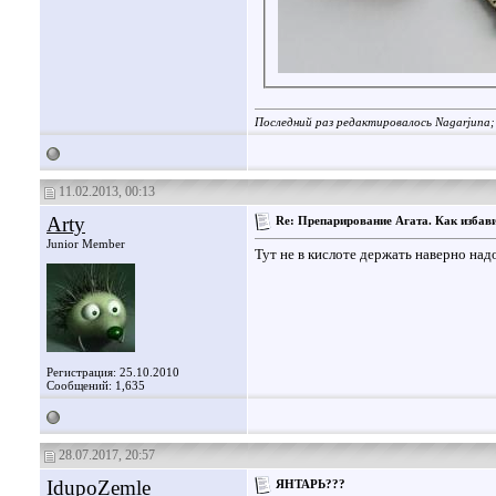
Последний раз редактировалось Nagarjuna;
11.02.2013, 00:13
Arty
Re: Препарирование Агата. Как избави
Junior Member
Тут не в кислоте держать наверно надо
Регистрация: 25.10.2010
Сообщений: 1,635
28.07.2017, 20:57
IdupoZemle
ЯНТАРЬ???