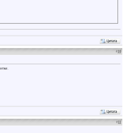
#
10
отке.
#
11