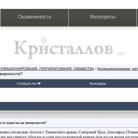
Окаменелости
Метеориты
ОЛЛЕКЦИОНИРОВАНИЕ, ПРЕПАРИРОВАНИЕ, ОБРАБОТКА
>
Коллекционирование, мет
оверхности?
Сообщество
Календарь
я от коросты на поверхности?
ились несколько Агатов с Тиманского кряжа, Северный Урал, Заполярье (Тиман
олее массивного образца и один продолговатый камень (как кусок корня растени