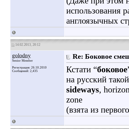
(Даже при этом 
использования р
англоязычных ст
14.02.2013, 20:12
golodny
Re: Боковое сме
Senior Member
Кстати “
боковое
Регистрация: 26.10.2010
Сообщений: 2,435
на русский такой
sideways
, horizon
zone
(взята из первог