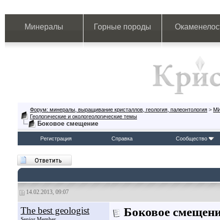
Минералы
Горные породы
Окаменелос
Форум: минералы, выращивание кристаллов, геология, палеонтология
>
М
Геологические и окологеологические темы
Боковое смещение
Регистрация
Справка
Сообщество
14.02.2013, 09:07
The best geologist
Боковое смещен
Senior Member