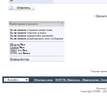
«
Предыду
Ваши права в разделе
Вы
не можете
создавать новые темы
Вы
не можете
отвечать в темах
Вы
не можете
прикреплять вложения
Вы
не можете
редактировать свои сообщения
BB коды
Вкл.
Смайлы
Вкл.
[IMG]
код
Вкл.
HTML код
Выкл.
Правила форума
Текущее врем
Обратная связь
-
ФОРУМ: Минералы - Минералогия - Геологи
Powered b
Copyright ©2000 - 2026