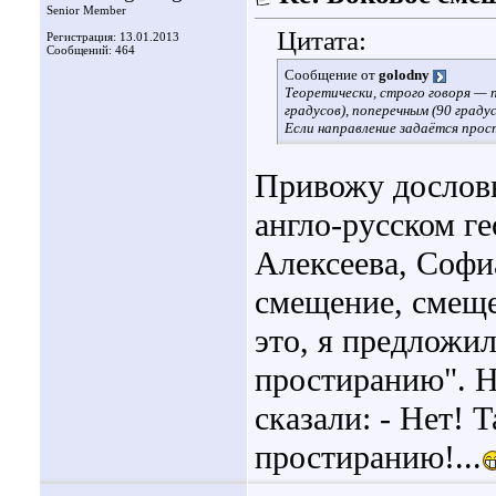
Senior Member
Цитата:
Регистрация: 13.01.2013
Сообщений: 464
Сообщение от
golodny
Теоретически, строго говоря —
градусов), поперечным (90 градус
Если направление задаётся прос
Привожу дословно:
англо-русском г
Алексеева, Софи
смещение, смеще
это, я предложи
простиранию". Н
сказали: - Нет! 
простиранию!...