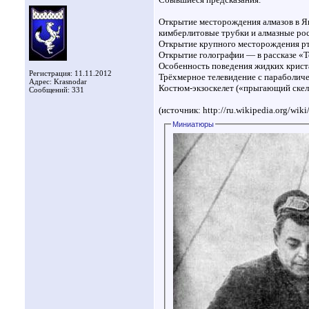
Открытие месторождения алмазов в Як
кимберлитовые трубки и алмазные ро
Открытие крупного месторождения рт
Открытие голографии — в рассказе «
Особенность поведения жидких крист
Регистрация: 11.11.2012
Трёхмерное телевидение с параболиче
Адрес: Krasnodar
Костюм-экзоскелет («прыгающий скел
Сообщений: 331
(источник: http://ru.wikipedia.org/w
Миниатюры