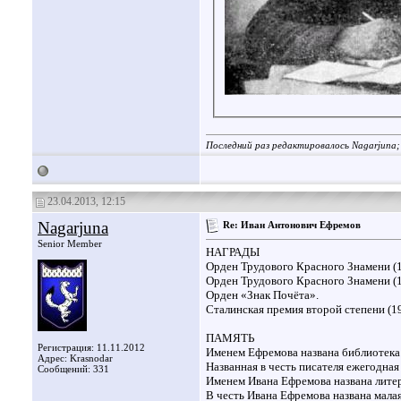
Последний раз редактировалось Nagarjuna;
23.04.2013, 12:15
Nagarjuna
Re: Иван Антонович Ефремов
Senior Member
НАГРАДЫ
Орден Трудового Красного Знамени (19
Орден Трудового Красного Знамени (1
Орден «Знак Почёта».
Сталинская премия второй степени (1
ПАМЯТЬ
Регистрация: 11.11.2012
Именем Ефремова названа библиотека
Адрес: Krasnodar
Названная в честь писателя ежегодна
Сообщений: 331
Именем Ивана Ефремова названа литер
В честь Ивана Ефремова названа малая