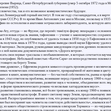
еревне Вырица, Санкт-Петербургской губернии (умер 5 октября 1972 года в Мо
епени (1952).
еловечества, так и его возможное коммунистическое будущее.
ил Ленинградский горный институт. В том же году стал кандидатом, а в март
рми СССР»). В то время Иван Антонович уже жил в Москве, поскольку в 1935 
фию по остеологии и анатомии эотриасового лабиринтодонта, за которую авт
ма-Ату, оттуда — во Фрунзе, где перенёс тяжёлую форму лихорадки с осложнен
ется новая отрасль знания, тафономия — учение о закономерностях сохранен
в 1943 году, но опубликовать её удалось только в 1950 году («Тафономия и г
ль получила лишь в 1970-е годы, однако выводы своей науки Ефремову удало
 материал. Экспедиция, руководимая заведующим отделом древних позвоночн
и о ней написана документальная повесть «Дорога ветров».
исать свои первые «рассказы о необыкновенном», в которых сочетается научна
олографию. Небольшой повестью «Катти Сарк» он непосредственно повлиял н
стоящего на берегу Темзы.
стями дракона», у Ефремова родился замысел создать произведение о космичес
инных человеческих отношениях и планете, превращённой её жителями в цвет
анное в книге, коммунистическое — без частной собственности, рынка и проф
вы», стал ответом на проблемы, возникшие перед страной к началу 1960-х год
нию обществом и воспитанию, развитие наук о человеке, объединение всех лю
 в форме приключенческого романа «в несколько хаггардовском вкусе».
развития становились иными, всё более тревожными, и к концу 1960-х появи
 и нравственной катастрофе. В книге светлому миру Земли, продолжающему л
хией. Распространённое мнение о том, что роман представляет собой карикату
ан был воспринят как «клевета на советскую действительность», изымался из 
ду, из какого общественного строя возникла олигархия Торманса — из «муравь
мериканскому коллеге писатель говорит о «взрыве безнравственности», за кот