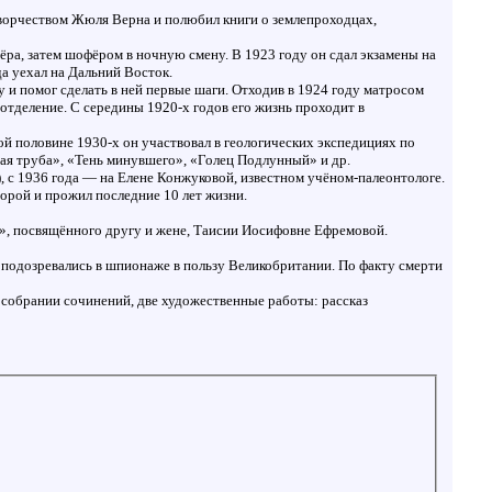
творчеством Жюля Верна и полюбил книги о землепроходцах,
ра, затем шофёром в ночную смену. В 1923 году он сдал экзамены на
а уехал на Дальний Восток.
 и помог сделать в ней первые шаги. Отходив в 1924 году матросом
отделение. С середины 1920-х годов его жизнь проходит в
 половине 1930-х он участвовал в геологических экспедициях по
ая труба», «Тень минувшего», «Голец Подлунный» и др.
, с 1936 года — на Елене Конжуковой, известном учёном-палеонтологе.
торой и прожил последние 10 лет жизни.
я», посвящённого другу и жене, Таисии Иосифовне Ефремовой.
а подозревались в шпионаже в пользу Великобритании. По факту смерти
 собрании сочинений, две художественные работы: рассказ