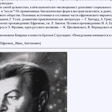
ультуры».
 своей цельностью, в нём палеонтолог-эволюционист дополняет социального 
а и "после"! От примитивных биологических форм к кострам палеолита, и дале
ивого общества. Основные источники и составные части ефремовского мирово
данов, Г. Уэллс; романтико-приключенческая литература — Г. Хаггард, А. Гри
огих произведениях Ефремова, см. Л. Акопов. Поэзия в произведениях И. А. 
рса и Э. Фромма; идеи русского космизма — К. Циолковского, В. Вернадского 
еоновича Киврина в повести братьев Стругацких «Понедельник начинается в 
iki/Ефремов,_Иван_Антонович)