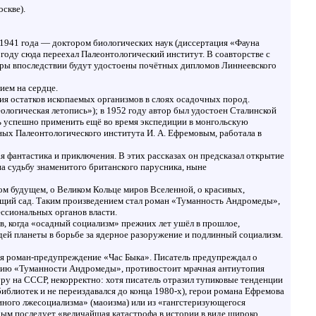
скве).
е 1941 года — доктором биологических наук (диссертация «Фауна
году сюда переехал Палеонтологический институт. В соавторстве с
оры впоследствии будут удостоены почётных дипломов Линнеевского
ием на сердце.
ия остатков ископаемых организмов в слоях осадочных пород.
еологическая летопись»); в 1952 году автор был удостоен Сталинской
сь успешно применить ещё во время экспедиции в монгольскую
ых Палеонтологического института И. А. Ефремовым, работала в
я фантастика и приключения. В этих рассказах он предсказал открытие
а судьбу знаменитого британского парусника, ныне
ком будущем, о Великом Кольце миров Вселенной, о красивых,
ущий сад. Таким произведением стал роман «Туманность Андромеды»,
ессиональных органов власти.
ов, когда «осадный социализм» прежних лет ушёл в прошлое,
дей планеты в борьбе за ядерное разоружение и подлинный социализм.
лся роман-предупреждение «Час Быка». Писатель предупреждал о
инию «Туманности Андромеды», противостоит мрачная антиутопия
ру на СССР, некорректно: хотя писатель отразил тупиковые тенденции
библиотек и не переиздавался до конца 1980-х), герои романа Ефремова
иного лжесоциализма» (маоизма) или из «гангстеризующегося
орым последует «величайшая катастрофа в истории в виде широко