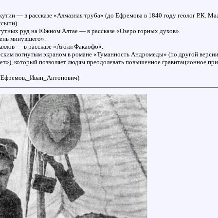
утии — в рассказе «Алмазная труба» (до Ефремова в 1840 году геолог Р.К. Ма
ссыпи).
утных руд на Южном Алтае — в рассказе «Озеро горных духов».
Тень минувшего».
аллов — в рассказе «Атолл Факаофо».
ским вогнутым экраном в романе «Туманность Андромеды» (по другой версии,
ет»), который позволяет людям преодолевать повышенное гравитационное пр
iki/Ефремов,_Иван_Антонович)