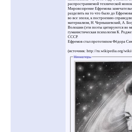
распространяемой технической монок
Мировоззрение Ефремова замечательно
разделить на то что было до Ефремов
во все эпохи, к построению справедл
материализм, Н. Чернышевский, А. Бог
Волошин (эти поэты цитируются во мн
гуманистическая психология К. Родже
СССР.
Ефремов стал прототипом Фёдора Сим
(источник: http://ru.wikipedia.org/w
Миниатюры