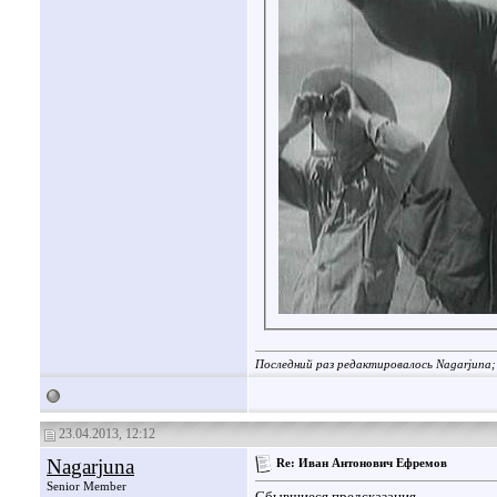
Последний раз редактировалось Nagarjuna;
23.04.2013, 12:12
Nagarjuna
Re: Иван Антонович Ефремов
Senior Member
Сбывшиеся предсказания.