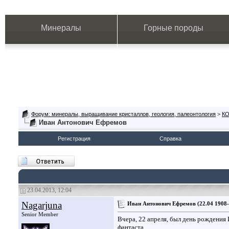
Минералы
Горные породы
Форум: минералы, выращивание кристаллов, геология, палеонтология
>
К
Иван Антонович Ефремов
Регистрация
Справка
23.04.2013, 12:04
Nagarjuna
Иван Антонович Ефремов (22.04 1908-
Senior Member
Вчера, 22 апреля, был день рождения
фантаста.