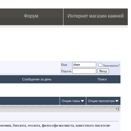
.
.
.
.
.
.
.
Форум
Интернет магазин камней
Имя
Запомнить?
Пароль
Сообщения за день
Поиск
Опции темы
Опции просмотра
#
1
омии, биолога, геолога, философа-космиста, известного писателя-