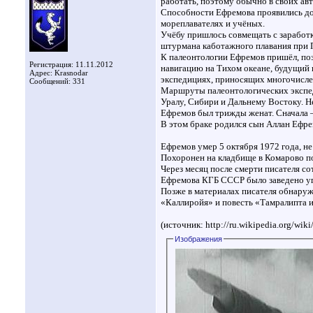
работать, поэтому обычно в своих ав
Способности Ефремова проявились дос
мореплавателях и учёных.
Учёбу пришлось совмещать с заработк
штурмана каботажного плавания при П
К палеонтологии Ефремов пришёл, поз
Регистрация: 11.11.2012
навигацию на Тихом океане, будущий п
Адрес: Krasnodar
экспедициях, приносящих многочисле
Сообщений: 331
Маршруты палеонтологических экспеди
Уралу, Сибири и Дальнему Востоку. Н
Ефремов был трижды женат. Сначала —
В этом браке родился сын Аллан Ефре
Ефремов умер 5 октября 1972 года, н
Похоронен на кладбище в Комарово п
Через месяц после смерти писателя с
Ефремова КГБ СССР было заведено уго
Позже в материалах писателя обнаруж
«Каллиройя» и повесть «Тамралипта и
(источник: http://ru.wikipedia.org/w
Изображения