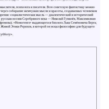
мыслителя, психолога и писателя. Всю советскую фантастику можно
е, через собирание жемчужин мысли и красоты, создаваемых человеком
ззрения: социалистическая мысль — диалектический и исторический
н; русская поэзия Серебряного века — Николай Гумилёв, Максимилиан
Ефремова); «Номогенез» выдающегося биолога Льва Семёновича Берга;
и Живой Этики Рерихов, в которой он искал философию для будущего
субботу».