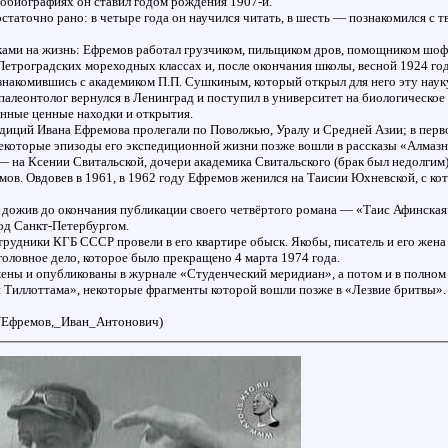
тобиографиях он ставил годом рождения 1907-й.
таточно рано: в четыре года он научился читать, в шесть — познакомился с 
ами на жизнь: Ефремов работал грузчиком, пильщиком дров, помощником шофё
етроградских мореходных классах и, после окончания школы, весной 1924 год
накомившись с академиком П.П. Сушкиным, который открыл для него эту науку
алеонтолог вернулся в Ленинград и поступил в университет на биологическое 
нные ценные находки и открытия.
ций Ивана Ефремова пролегали по Поволжью, Уралу и Средней Азии; в первой
екоторые эпизоды его экспедиционной жизни позже вошли в рассказы «Алмазн
 на Ксении Свитальской, дочери академика Свитальского (брак был недолгим)
мов. Овдовев в 1961, в 1962 году Ефремов женился на Таисии Юхневской, с ко
е дожив до окончания публикации своего четвёртого романа — «Таис Афинска
од Санкт-Петербургом.
отрудники КГБ СССР провели в его квартире обыск. Якобы, писатель и его жен
ловное дело, которое было прекращено 4 марта 1974 года.
ены и опубликованы в журнале «Студенческий меридиан», а потом и в полном
 Тиллоттама», некоторые фрагменты которой вошли позже в «Лезвие бритвы».
iki/Ефремов,_Иван_Антонович)