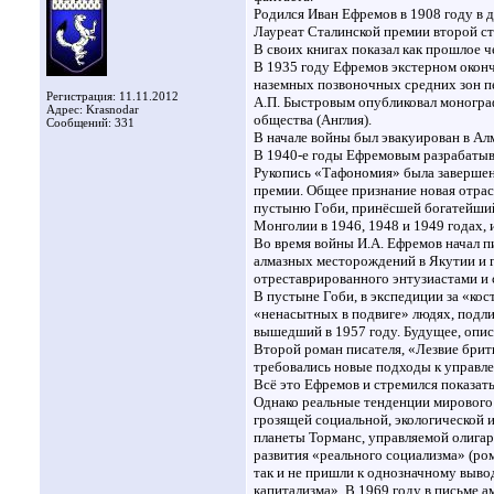
Родился Иван Ефремов в 1908 году в д
Лауреат Сталинской премии второй ст
В своих книгах показал как прошлое ч
В 1935 году Ефремов экстерном оконч
наземных позвоночных средних зон пе
Регистрация: 11.11.2012
А.П. Быстровым опубликовал моногра
Адрес: Krasnodar
общества (Англия).
Сообщений: 331
В начале войны был эвакуирован в Ал
В 1940-е годы Ефремовым разрабатыва
Рукопись «Тафономия» была завершена 
премии. Общее признание новая отрас
пустыню Гоби, принёсшей богатейший
Монголии в 1946, 1948 и 1949 годах, 
Во время войны И.А. Ефремов начал п
алмазных месторождений в Якутии и г
отреставрированного энтузиастами и 
В пустыне Гоби, в экспедиции за «ко
«ненасытных в подвиге» людях, подл
вышедший в 1957 году. Будущее, опис
Второй роман писателя, «Лезвие брит
требовались новые подходы к управле
Всё это Ефремов и стремился показать
Однако реальные тенденции мирового 
грозящей социальной, экологической
планеты Торманс, управляемой олигар
развития «реального социализма» (ром
так и не пришли к однозначному выво
капитализма». В 1969 году в письме а