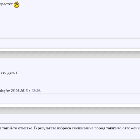
зрастёт.
ё это дело?
logist; 26.06.2013 в
12:39
.
на такой-то отметке. В результате взброса смешивание пород таких-то отложен