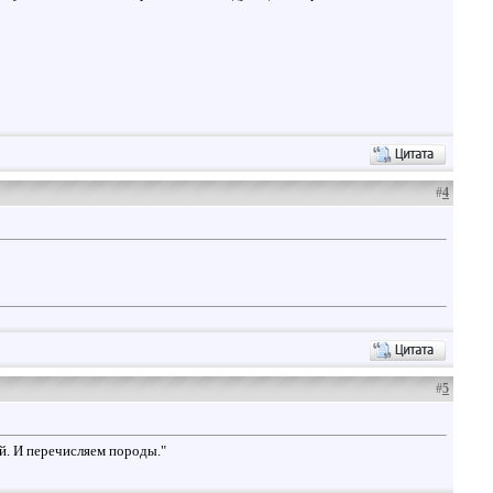
#
4
#
5
ий. И перечисляем породы."