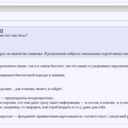
тке всё это дело?
зброс на такой-то отметке. В результате взброса смешивание пород таких-т
 аргиллитах выше, так и в самом биотите, так что какие-то разрывные нарушени
названием биотитовой породы и заминка.
умаю... для отмазки, может, и сойдёт...
вы — преценденты неоднократные;
 и хороши, что они дают сразу пакет информации — и состав, и генезис, и усло
, например, от кварцита, или горнблендита и т.п.), даже для себя.
 каротаж — фундамент привязочным каротажкам не соответствует; там резкий 