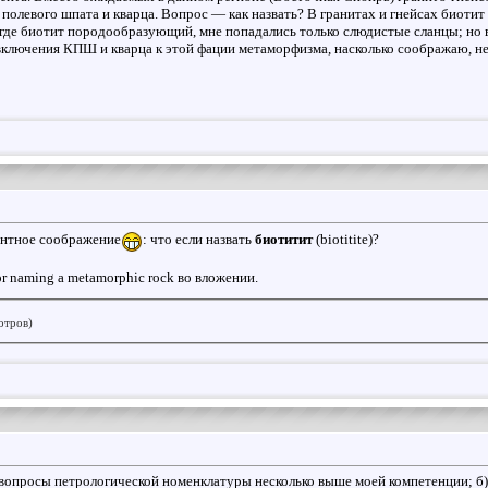
олевого шпата и кварца. Вопрос — как назвать? В гранитах и гнейсах биотит
 где биотит породообразующий, мне попадались только слюдистые сланцы; но в
 включения КПШ и кварца к этой фации метаморфизма, насколько соображаю, не 
ентное соображение
: что если назвать
биотитит
(biotitite)?
or naming a metamorphic rock во вложении.
отров)
) вопросы петрологической номенклатуры несколько выше моей компетенции; б