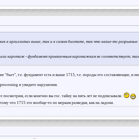
как в аргиллитах выше, так и в самом биотите, так что какие-то разрывные 
елали каротаж - фундамент привязочным каротажкам не соответствует; там р
не "бьет", т.е. фундамент есть и выше 1715, т.е. породы его составляющие, и 
eprocessing и увидите нарушения.
е посмотрим, если конечно вы гос. тайну на пять лет не подписывали.
отому что 1715 это вообще-то по меркам разведки, как на ладони.