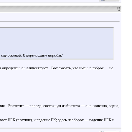
#
7
о отложений. И перечисляем породы."
я определённо наличествуют... Вот сказать, что именно взброс — не
вия... Биотитит — порода, состоящая из биотита — оно, конечно, верно,
рост НГК (плотняк), и падение ГК; здесь наоборот — падение НГК и