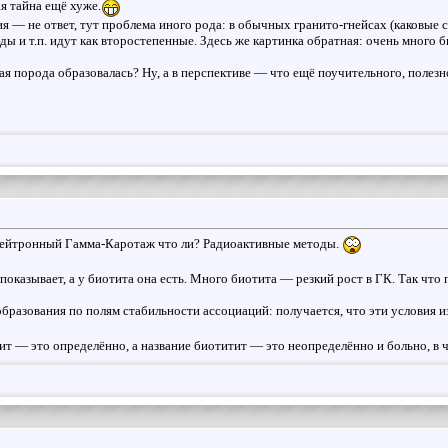
я тайна ещё хуже.
я — не ответ, тут проблема иного рода: в обычных гранито-гнейсах (каковые 
ды и т.п. идут как второстепенные. Здесь же картинка обратная: очень много 
акая порода образовалась? Ну, а в перспективе — что ещё поучительного, полез
ейтронный Гамма-Каротаж что ли? Радиоактивные методы.
казывает, а у биотита она есть. Много биотита — резкий рост в ГК. Так что п
разования по полям стабильности ассоциаций: получается, что эти условия и
ит — это определённо, а название биотитит — это неопределённо и больно, в 