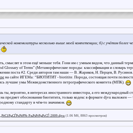
гической номенклатуры несколько выше моей компетенции; б) с учётом более 
.
ять, смыслят в этом ещё меньше тебя. Гони им с умным видом, что данный те
 and Glossary of Terms” (Метаморфические породы: классификация и словарь тер
жении поста #2. Среди авторов там наши — В. Жариков, Н. Перцев, В. Русинов.
аре
на сайте ИГЕМа: “БИОТИТИТ - biotitite. Порода, состоящая почти полност
лись лучшие умы Межведомственного петрографического комитета (МПК).
 ты, вероятно, в интересах иностранного инвестора, а его международный ст
на предмет обоснования биотитита, только кодекс в формате djvu выложен — т
родному стандарту в чём-то значимом.
„РёС‡РµСЃРєРёР№ РљРѕРґРµРєСЃ-2009.djvu
(1.06 Мб, 8863 просмотров)