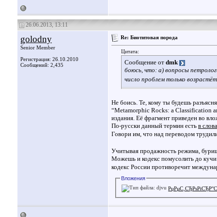
26.06.2013, 13:11
golodny
Re: Биотитовая порода
Senior Member
Цитата:
Регистрация: 26.10.2010
Сообщение от
dmk
Сообщений: 2,435
боюсь, что: а) вопросы петроло
число проблем только возрастёт
Не боись. Те, кому ты будешь разъясн
“Metamorphic Rocks: a Classification
издания. Её фрагмент приведен во вло
По-русски данный термин есть
в слов
Говори им, что над переводом труди
Учитывая продажность режима, буришь
Можешь и кодекс помусолить до кучи 
кодекс России противоречит междуна
Вложения
РџРµС‚СЂРѕРіСЂР°С