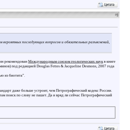
#
6
чем вероятных последующих вопросов и обязательных разъяснений,
рмин рекомендован
Международным союзом геологических наук
в книге
минов) под редакцией Douglas Fettes & Jacqueline Desmons, 2007 года
ью из биотита”.
андарт даже больше устроит, чем Петрографический кодекс России.
ам поиск по слову не пашет. Да и вряд ли сейчас Петрографический