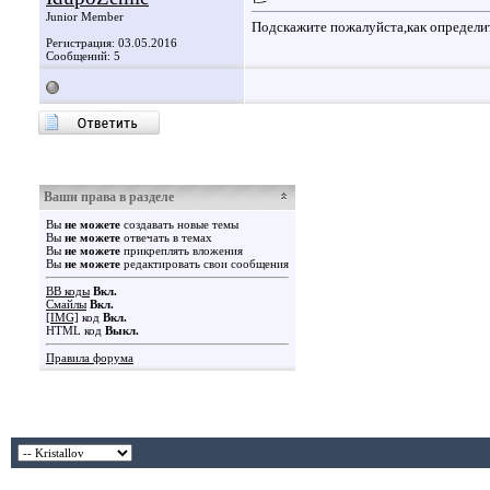
Junior Member
Подскажите пожалуйста,как определи
Регистрация: 03.05.2016
Сообщений: 5
Ваши права в разделе
Вы
не можете
создавать новые темы
Вы
не можете
отвечать в темах
Вы
не можете
прикреплять вложения
Вы
не можете
редактировать свои сообщения
BB коды
Вкл.
Смайлы
Вкл.
[IMG]
код
Вкл.
HTML код
Выкл.
Правила форума