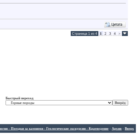
Страница 1 из 4
1
2
3
4
>
Быстрый переход
ия - Поездки за камнями - Геологические экскурсии - Краеведение
-
Архив
-
Вверх