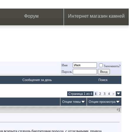
.
.
.
.
.
.
.
Форум
Интернет магазин камней
Имя
Запомнить?
Пароль
Сообщения за день
Поиск
Страница 1 из 4
1
2
3
4
>
Опции темы
Опции просмотра
#
1
в вскрыта сплошь биотитовая порода, с отдельными, правда,