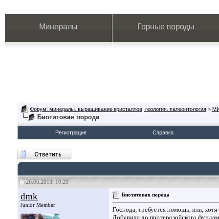
Минералы
Горные породы
Форум: минералы, выращивание кристаллов, геология, палеонтология
>
М
Биотитовая порода
Регистрация
Справка
26.06.2013, 10:20
dmk
Биотитовая порода
Junior Member
Господа, требуется помощь, или, хот
Добурили до протерозойского фундаме