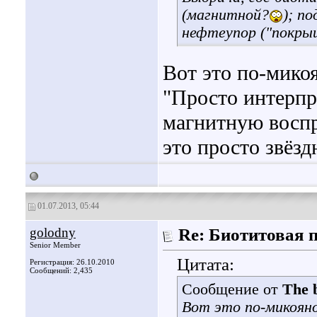
(магнитной?
); п
нефтеупор ("покры
Вот это по-мико
"Просто интерпр
магнитную восп
это просто звёзд
01.07.2013, 05:44
golodny
Re: Биотитовая 
Senior Member
Цитата:
Регистрация: 26.10.2010
Сообщений: 2,435
Сообщение от
The b
Вот это по-микояно