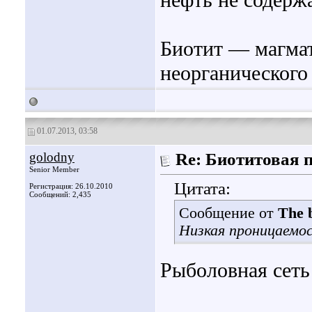
нефть не содержа
Биотит — магмат
неорганическог
01.07.2013, 03:58
golodny
Re: Биотитовая 
Senior Member
Цитата:
Регистрация: 26.10.2010
Сообщений: 2,435
Сообщение от
The b
Низкая проницаемо
Рыболовная сеть