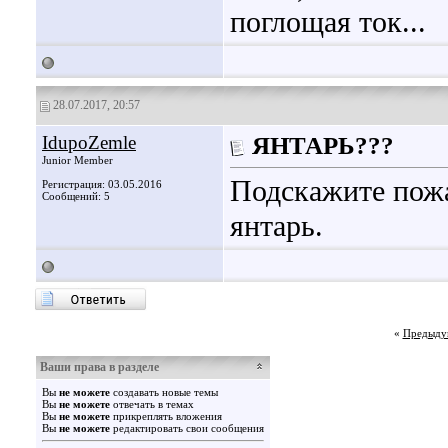
поглощая ток...
28.07.2017, 20:57
IdupoZemle
ЯНТАРЬ???
Junior Member
Подскажите пожа
Регистрация: 03.05.2016
Сообщений: 5
янтарь.
«
Предыду
Ваши права в разделе
Вы
не можете
создавать новые темы
Вы
не можете
отвечать в темах
Вы
не можете
прикреплять вложения
Вы
не можете
редактировать свои сообщения