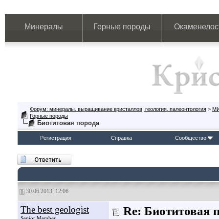
Минералы
Горные породы
Окаменелос
Форум: минералы, выращивание кристаллов, геология, палеонтология
>
М
Горные породы
Биотитовая порода
Регистрация
Справка
Сообщество
30.06.2013, 12:06
The best geologist
Re: Биотитовая 
Senior Member