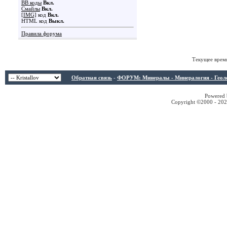
BB коды
Вкл.
Смайлы
Вкл.
[IMG]
код
Вкл.
HTML код
Выкл.
Правила форума
Текущее врем
Обратная связь
-
ФОРУМ: Минералы - Минералогия - Геологи
Powered b
Copyright ©2000 - 2026