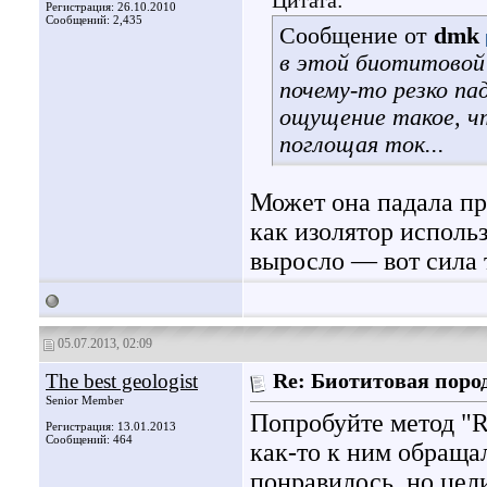
Цитата:
Регистрация: 26.10.2010
Сообщений: 2,435
Сообщение от
dmk
в этой биотитовой
почему-то резко пад
ощущение такое, ч
поглощая ток...
Может она падала про
как изолятор исполь
выросло — вот сила 
05.07.2013, 02:09
The best geologist
Re: Биотитовая поро
Senior Member
Попробуйте метод "R
Регистрация: 13.01.2013
Сообщений: 464
как-то к ним обраща
понравилось, но цел