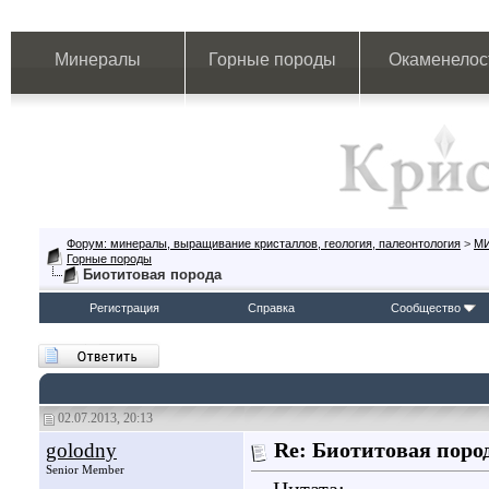
Минералы
Горные породы
Окаменелос
Форум: минералы, выращивание кристаллов, геология, палеонтология
>
М
Горные породы
Биотитовая порода
Регистрация
Справка
Сообщество
02.07.2013, 20:13
golodny
Re: Биотитовая поро
Senior Member