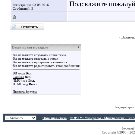
Подскажите пожалуйс
Регистрация: 03.05.2016
Сообщений: 5
«
Предыду
Ваши права в разделе
Вы
не можете
создавать новые темы
Вы
не можете
отвечать в темах
Вы
не можете
прикреплять вложения
Вы
не можете
редактировать свои сообщения
BB коды
Вкл.
Смайлы
Вкл.
[IMG]
код
Вкл.
HTML код
Выкл.
Правила форума
Текущее врем
Обратная связь
-
ФОРУМ: Минералы - Минералогия - Геологи
Powered b
Copyright ©2000 - 2026