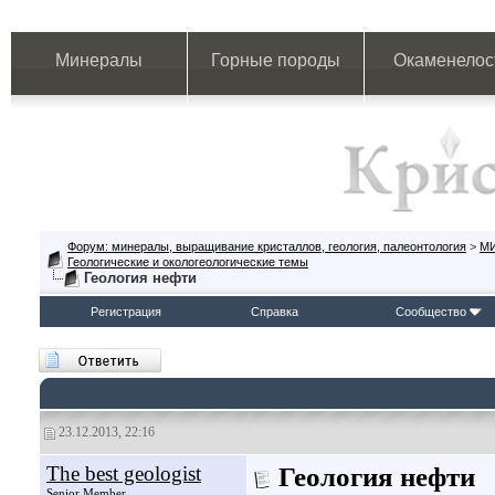
Минералы
Горные породы
Окаменелос
Форум: минералы, выращивание кристаллов, геология, палеонтология
>
М
Геологические и окологеологические темы
Геология нефти
Регистрация
Справка
Сообщество
23.12.2013, 22:16
The best geologist
Геология нефти
Senior Member