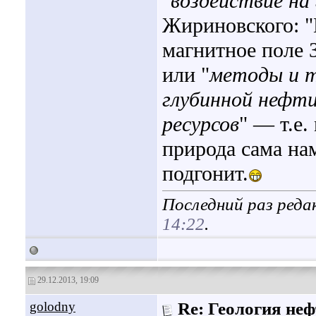
"
воздействие на 
Жириновского: 
магнитное поле 
или "
методы и т
глубинной нефти
ресурсов
" — т.е.
природа сама на
подгонит.
Последний раз редак
14:22
.
29.12.2013, 19:09
golodny
Re: Геология не