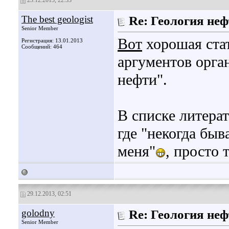
23.12.2013, 22:33
The best geologist
Re: Геология не
Senior Member
Вот
хорошая ста
Регистрация: 13.01.2013
Сообщений: 464
аргументов орга
нефти".
В списке литера
где "некогда быв
меня"
, просто 
29.12.2013, 02:51
golodny
Re: Геология не
Senior Member