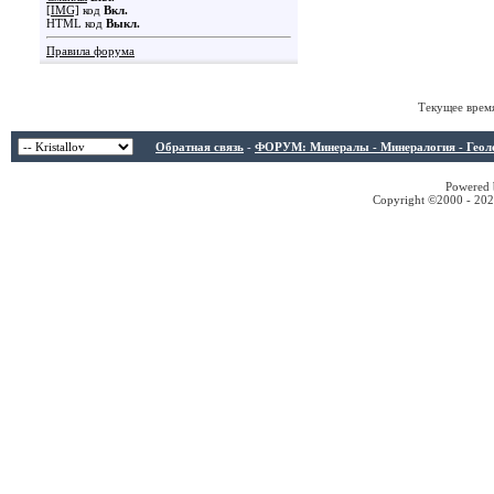
[IMG]
код
Вкл.
HTML код
Выкл.
Правила форума
Текущее врем
Обратная связь
-
ФОРУМ: Минералы - Минералогия - Геологи
Powered b
Copyright ©2000 - 2026