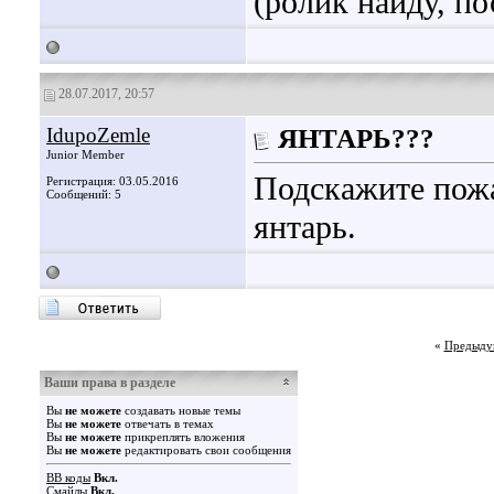
(ролик найду, 
28.07.2017, 20:57
IdupoZemle
ЯНТАРЬ???
Junior Member
Подскажите пожа
Регистрация: 03.05.2016
Сообщений: 5
янтарь.
«
Предыду
Ваши права в разделе
Вы
не можете
создавать новые темы
Вы
не можете
отвечать в темах
Вы
не можете
прикреплять вложения
Вы
не можете
редактировать свои сообщения
BB коды
Вкл.
Смайлы
Вкл.