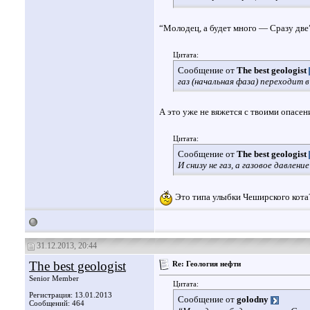
“Молодец, а будет много — Сразу две
Цитата:
Сообщение от
The best geologist
газ (начальная фаза) переходит в
А это уже не вяжется с твоими опасен
Цитата:
Сообщение от
The best geologist
И снизу не газ, а газовое давление
Это типа улыбки Чеширского кот
31.12.2013, 20:44
The best geologist
Re: Геология нефти
Senior Member
Цитата:
Регистрация: 13.01.2013
Сообщение от
golodny
Сообщений: 464