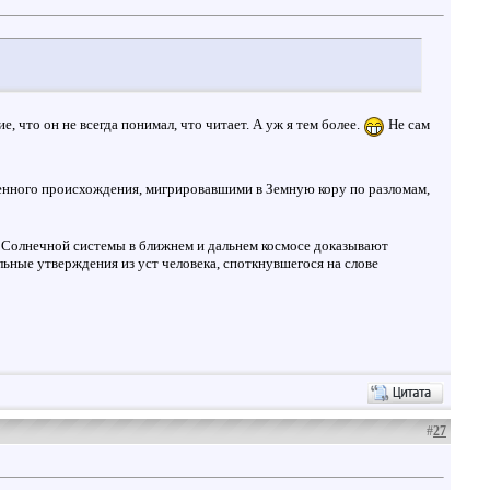
что он не всегда понимал, что читает. А уж я тем более.
Не сам
генного происхождения, мигрировавшими в Земную кору по разломам,
х Солнечной системы в ближнем и дальнем космосе доказывают
ьные утверждения из уст человека, споткнувшегося на слове
#
27