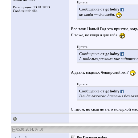
Цитата:
Регистрация: 13.01.2013
Сообщение от
golodny
Сообщений: 464
не глядя — для тебя.
Всё-таки Новый Год это приятно, когда 
Я тоже, не глядя и для тебя.
Цитата:
Сообщение от
golodny
А моделью разлома мне видится 
А давит, видимо, Чеширский кот?
Цитата:
Сообщение от
golodny
В виде газового давления без газ
С газом, но сила не в его молярной мас
05.01.2014, 07:50
Re: Геология нефти