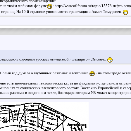
 неорганического происхождения?
пят на твоём любимом форуме
: http://www.oilforum.ru/topic/15578-нефть-ве
6 страниц. На 19-й странице упоминаются гравитация и Ахмет Тимурзиев.
яровизацию и огромные урожаи ветвистой пшеницы от Лысенко.
сь Новый год думала о глубинных разломах и тектонике
- на этом вроде оста
мие
есть замечательная
тектоническая карта
по фундаменту, где разлом на раз
я основных тектонических элементов юго востока Восточно-Европейской и сев
льшие разломы в осадочном чехле, благодаря которым УВ может концентрирова