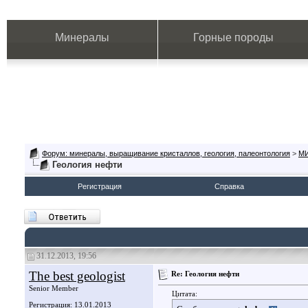
Минералы
Горные породы
Форум: минералы, выращивание кристаллов, геология, палеонтология
>
М
Геология нефти
Регистрация
Справка
31.12.2013, 19:56
The best geologist
Re: Геология нефти
Senior Member
Цитата:
Регистрация: 13.01.2013