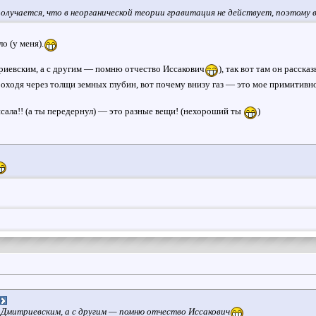
получается, что в неорганической теории гравитация не действует, поэтому вн
о (у меня).
риевским, а с другим — помню отчество Иссакович
), так вот там он расск
проходя через толщи земных глубин, вот почему внизу газ — это мое примитивн
 писала!! (а ты передернул) — это разные вещи! (нехороший ты
)
 Дмитриевским, а с другим — помню отчество Иссакович