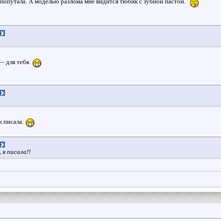
 попутала. А моделью разлома мне видится тюбик с зубной пастой.
 — для тебя.
ж писала.
, я писала!!