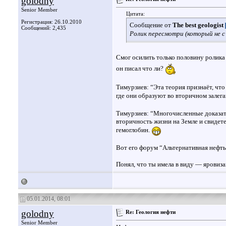
golodny
Senior Member
Цитата:
Регистрация: 26.10.2010
Сообщение от
The best geologist
Сообщений: 2,435
Ролик пересмотри (который не с
Смог осилить только половину ролика
он писал что ли?
Тимурзиев: “Эта теория признаёт, чт
где они образуют во вторичном залега
Тимурзиев: “Многочисленные доказате
вторичность жизни на Земле и свидет
гемоглобин.
Вот его форум “Альтернативная нефть” 
Понял, что ты имела в виду — ярови
05.01.2014, 08:01
golodny
Re: Геология нефти
Senior Member