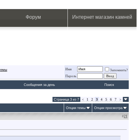
.
.
.
.
.
.
.
Форум
Интернет магазин камней
Имя
 темы
Запомнить?
Пароль
Сообщения за день
Поиск
Страница 3 из 7
<
1
2
3
4
5
6
7
>
Опции темы
Опции просмотра
#
21