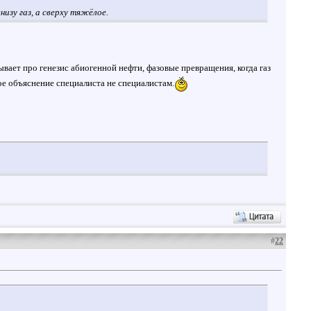
изу газ, а сверху тяжёлое.
азывает про генезис абиогенной нефти, фазовые превращения, когда газ
ое объяснение специалиста не специалистам.
#
22