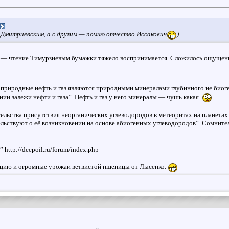
 Дмитриевским, а с другим — помню отчество Иссакович
)
 — чтение Тимурзиевым бумажки тяжело воспринимается. Сложилось ощущение, 
о природные нефть и газ являются природными минералами глубинного не био
нии залежи нефти и газа”. Нефть и газ у него минералы — чушь какая.
льства присутствия неорганических углеводородов в метеоритах на планета
ельствуют о её возникновении на основе абиогенных углеводородов”. Сомнител
http://deepoil.ru/forum/index.php
зацию и огромные урожаи ветвистой пшеницы от Лысенко.