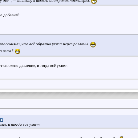
у две”, — поэтому я только один ролик посмотрел.
два добавил?
опасениями, что всё обратно ухнет через разломы.
о кота?
т снижено давление, и тогда всё ухнет.
ие, и тогда всё ухнет