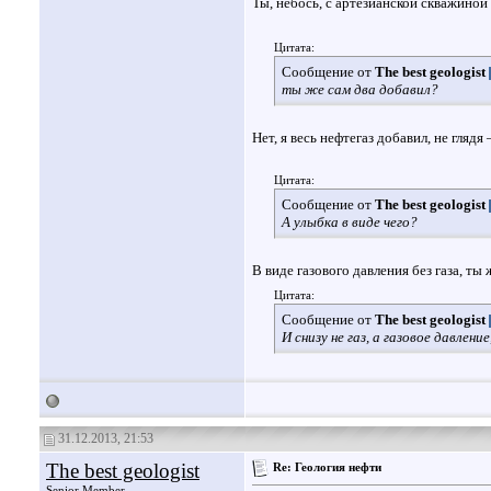
Ты, небось, с артезианской скважиной
Цитата:
Сообщение от
The best geologist
ты же сам два добавил?
Нет, я весь нефтегаз добавил, не глядя
Цитата:
Сообщение от
The best geologist
А улыбка в виде чего?
В виде газового давления без газа, ты 
Цитата:
Сообщение от
The best geologist
И снизу не газ, а газовое давление
31.12.2013, 21:53
The best geologist
Re: Геология нефти
Senior Member