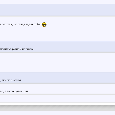
вот так, не глядя и для тебя!
тюбик с зубной пастой.
а, ты ж писала.
се, а в его давлении.