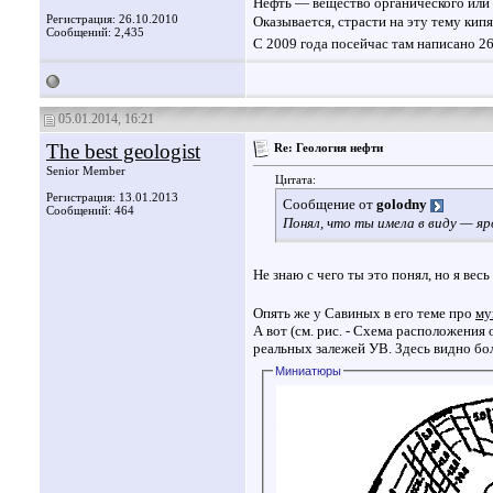
Нефть — вещество органического или
Регистрация: 26.10.2010
Оказывается, страсти на эту тему ки
Сообщений: 2,435
С 2009 года посейчас там написано 2
05.01.2014, 16:21
The best geologist
Re: Геология нефти
Senior Member
Цитата:
Регистрация: 13.01.2013
Сообщение от
golodny
Сообщений: 464
Понял, что ты имела в виду — 
Не знаю с чего ты это понял, но я ве
Опять же у Савиных в его теме про
му
А вот (см. рис. - Схема расположени
реальных залежей УВ. Здесь видно бо
Миниатюры