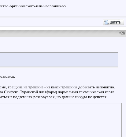
щество-органического-или-неорганичес/
#
28
новились.
ломе, трещина на трещине - из какой трещины добывать непонятно.
ера Скифско-Туранской платформ) нормальная тектоническая карта
ться в подземных резервуарах, но дальше никуда не денется.