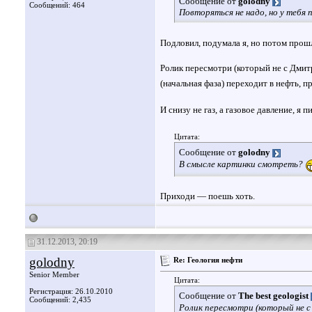
Сообщение от
golodny
Сообщений: 464
Повторяться не надо, но у тебя 
Подловил, подумала я, но потом прошл
Ролик пересмотри (который не с Дмит
(начальная фаза) переходит в нефть, 
И снизу не газ, а газовое давление, я
Цитата:
Сообщение от
golodny
В смысле картинки смотреть?
Приходи — поешь хоть.
31.12.2013, 20:19
golodny
Re: Геология нефти
Senior Member
Цитата:
Регистрация: 26.10.2010
Сообщение от
The best geologist
Сообщений: 2,435
Ролик пересмотри (который не с