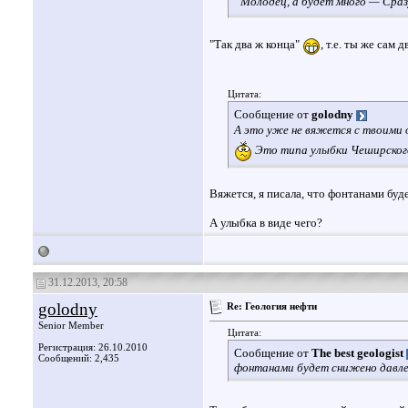
“Молодец, а будет много — Сраз
"Так два ж конца"
, т.е. ты же сам 
Цитата:
Сообщение от
golodny
А это уже не вяжется с твоими 
Это типа улыбки Чеширског
Вяжется, я писала, что фонтанами буде
А улыбка в виде чего?
31.12.2013, 20:58
golodny
Re: Геология нефти
Senior Member
Цитата:
Регистрация: 26.10.2010
Сообщение от
The best geologist
Сообщений: 2,435
фонтанами будет снижено давлен