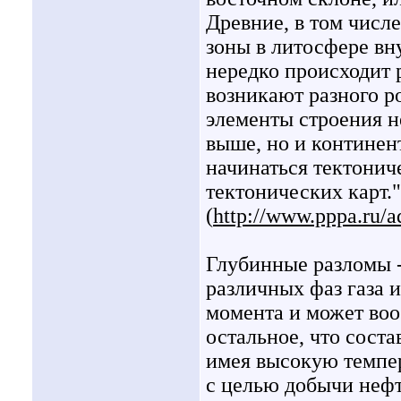
Древние, в том числ
зоны в литосфере вн
нередко происходит
возникают разного р
элементы строения н
выше, но и континен
начинаться тектонич
тектонических карт."
(
http://www.pppa.ru/a
Глубинные разломы -
различных фаз газа 
момента и может воо
остальное, что соста
имея высокую темпер
с целью добычи нефти