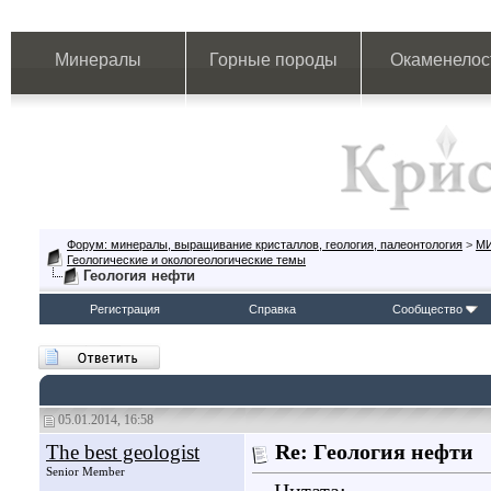
Минералы
Горные породы
Окаменелос
Форум: минералы, выращивание кристаллов, геология, палеонтология
>
М
Геологические и окологеологические темы
Геология нефти
Регистрация
Справка
Сообщество
05.01.2014, 16:58
The best geologist
Re: Геология нефти
Senior Member