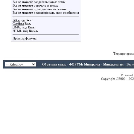
Вы
не можете
создавать новые темы
Вы
не можете
отвечать в темах
Вы
не можете
прикреплять вложения
Вы
не можете
редактировать свои сообщения
BB коды
Вкл.
Смайлы
Вкл.
[IMG]
код
Вкл.
HTML код
Выкл.
Правила форума
Текущее врем
Обратная связь
-
ФОРУМ: Минералы - Минералогия - Геологи
Powered b
Copyright ©2000 - 2026