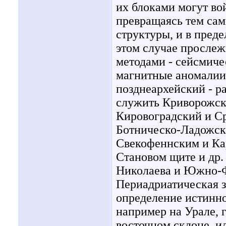
их блоками могут во
превращаясь тем са
структуры, и в пред
этом случае просле
методами - сейсмич
магнитные аномалии)
позднеархейский - р
служить Криворожск
Кировоградский и С
Ботническо-Ладожск
Свекофеннским и Кар
Становом щите и др.
Николаева и Южно-Ф
Периадриатическая з
определение истинно
например на Урале, г
восточном склоне, и