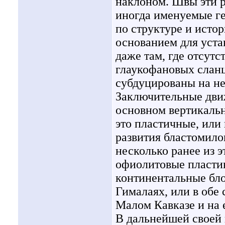
наклоном. Швы эти 
иногда именуемые ге
по структуре и исто
основанием для уста
даже там, где отсут
глаукофановых сланц
субдуцированы на н
Заключительные движ
основном вертикальн
это пластичные, или
развития бластомило
несколько ранее из 
офиолитовые пласти
континентальные бло
Гималаях, или в обе 
Малом Кавказе и на 
В дальнейшей своей