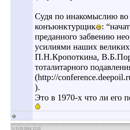
Судя по инакомыслию во 
конъюнктурщик
: “нача
преданного забвению нео
усилиями наших великих 
П.Н.Кропоткина, В.Б.Пор
тоталитарного подавлени
(http://conference.deepoil
).
Это в 1970-х что ли его 
11.01.2014, 23:33