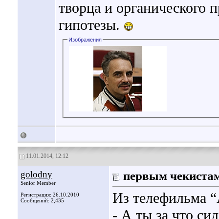
творца и органического 
гипотезы.
Изображения
11.01.2014, 12:12
golodny
первым чекиста
Senior Member
Из телефильма “
Регистрация: 26.10.2010
Сообщений: 2,435
- А ты за что си