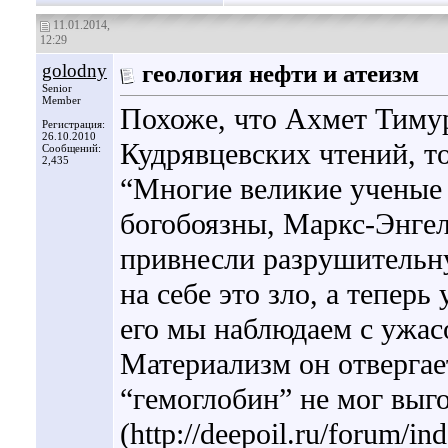
11.01.2014,
12:29
golodny
геология нефти и атеизм
Senior
Member
Похоже, что Ахмет Тимур
Регистрация:
26.10.2010
Кудрявцевских чтений, 
Сообщений:
2,435
“Многие великие ученые
богобоязны, Маркс-Энге
привнесли разрушительну
на себе это зло, а тепер
его мы наблюдаем с ужас
Материализм он отвергает
“гемоглобин” не мог выг
(http://deepoil.ru/forum/