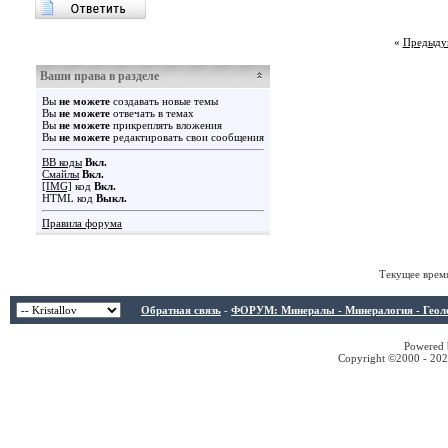
«
Предыду
Ваши права в разделе
Вы
не можете
создавать новые темы
Вы
не можете
отвечать в темах
Вы
не можете
прикреплять вложения
Вы
не можете
редактировать свои сообщения
BB коды
Вкл.
Смайлы
Вкл.
[IMG]
код
Вкл.
HTML код
Выкл.
Правила форума
Текущее врем
Обратная связь
-
ФОРУМ: Минералы - Минералогия - Геологи
Powered b
Copyright ©2000 - 2026