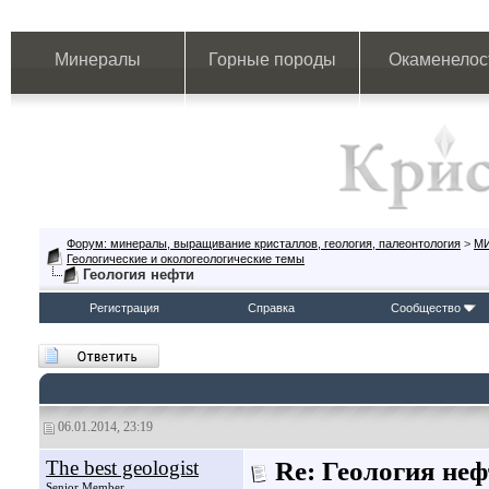
Минералы
Горные породы
Окаменелос
Форум: минералы, выращивание кристаллов, геология, палеонтология
>
М
Геологические и окологеологические темы
Геология нефти
Регистрация
Справка
Сообщество
06.01.2014, 23:19
The best geologist
Re: Геология не
Senior Member