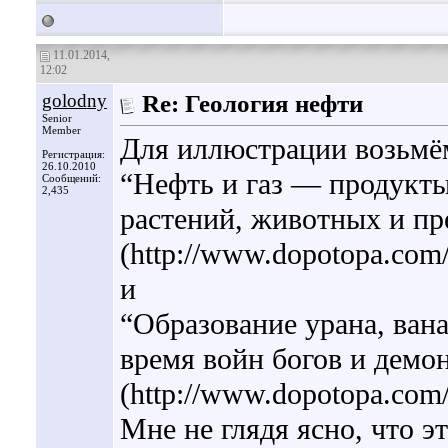
11.01.2014,
12:02
golodny
Re: Геология нефти
Senior
Member
Для иллюстрации возьмём
Регистрация:
26.10.2010
“Нефть и газ — продукты
Сообщений:
2,435
растений, животных и пр
(http://www.dopotopa.com/
и
“Образование урана, вана
время войн богов и демо
(http://www.dopotopa.com/
Мне не глядя ясно, что эт