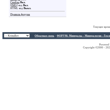
Смайлы
Вкл.
[IMG]
код
Вкл.
HTML код
Выкл.
Правила форума
Текущее врем
Обратная связь
-
ФОРУМ: Минералы - Минералогия - Геологи
Powered b
Copyright ©2000 - 2026