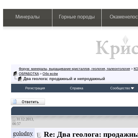
Минералы
Горные породы
Окаменелос
Форум: минералы, выращивание кристаллов, геология, палеонтология
>
К
ОБРАБОТКА
>
Обо всём
Два геолога: продажный и непродажный
Регистрация
Справка
Сообщество
31.12.2013,
06:57
golodny
Re: Два геолога: продажн