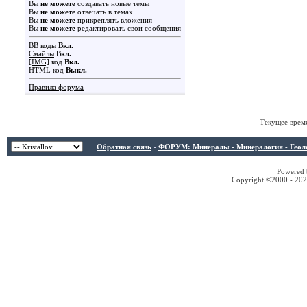
Вы
не можете
создавать новые темы
Вы
не можете
отвечать в темах
Вы
не можете
прикреплять вложения
Вы
не можете
редактировать свои сообщения
BB коды
Вкл.
Смайлы
Вкл.
[IMG]
код
Вкл.
HTML код
Выкл.
Правила форума
Текущее врем
Обратная связь
-
ФОРУМ: Минералы - Минералогия - Геологи
Powered b
Copyright ©2000 - 2026