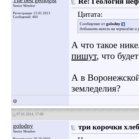
The best geologist
Re: Геология не
Senior Member
Цитата:
Регистрация: 13.01.2013
Сообщений: 464
Сообщение от
golodny
добывать никель на чернозёме и 
А что такое ник
пишут
, что буде
А в Воронежской
земледелия?
07.01.2014, 17:08
golodny
три корочки хле
Senior Member
Регистрация: 26.10.2010