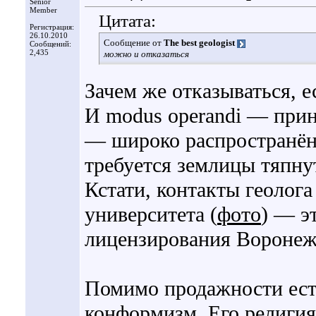
Senior
Member
Цитата:
Регистрация:
26.10.2010
Сообщение от
The best geologist
Сообщений:
2,435
можно и отказаться
Зачем же отказываться, 
И modus operandi — прин
— широко распространён.
требуется землицы тяпну
Кстати, контакты геолога
университета (
фото
) — э
лицензирования Воронеж
Помимо продажности ест
конформизм. Его религия