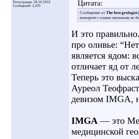
Цитата:
Регистрация: 26.10.2010
Сообщений: 2,435
Сообщение от
The best geologist
винегрет с оливье тазиками не д
И это правильно
про оливье: “Нет
является ядом: в
отличает яд от л
Теперь это выск
Ауреол Теофраст
девизом IMGA, н
IMGA
— это Ме
медицинской геол