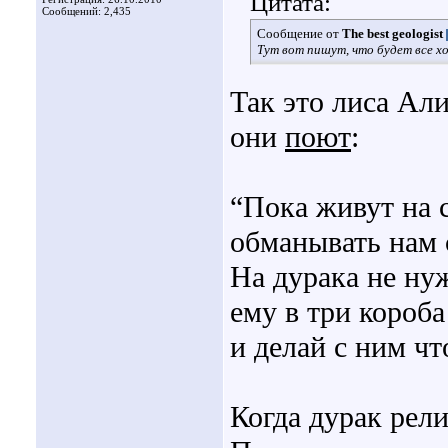
Цитата:
Сообщений: 2,435
Сообщение от
The best geologist
Тут вот пишут, что будет все 
Так это лиса Али
они
поют
:
“Пока живут на с
обманывать нам 
На дурака не ну
ему в три короб
и делай с ним ч
Когда дурак рел