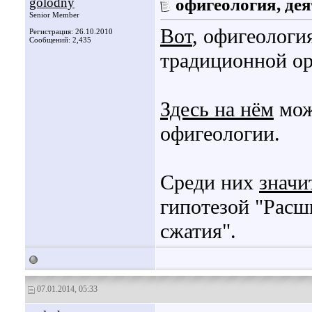
golodny
офигеология, де
Senior Member
Вот
, офигеологи
Регистрация: 26.10.2010
Сообщений: 2,435
традиционной о
Здесь на нём
мож
офигеологии.
Среди них
значи
гипотезой "Расш
сжатия".
07.01.2014, 05:33