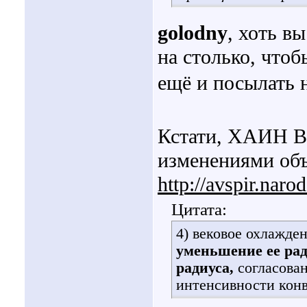
golodny
, хоть в
на столько, что
ещё и посылать 
Кстати, ХАИН В
изменениями объ
http://avspir.nar
Цитата:
4) вековое охлажде
уменьшение ее рад
радиуса,
согласован
интенсивности конв