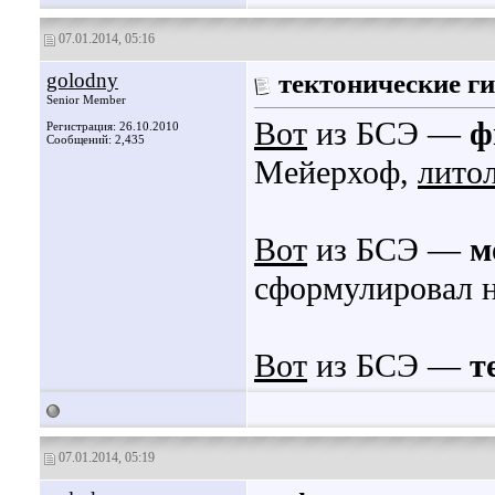
07.01.2014, 05:16
golodny
тектонические г
Senior Member
Вот
из БСЭ —
ф
Регистрация: 26.10.2010
Сообщений: 2,435
Мейерхоф,
лито
Вот
из БСЭ —
м
сформулировал н
Вот
из БСЭ —
т
07.01.2014, 05:19