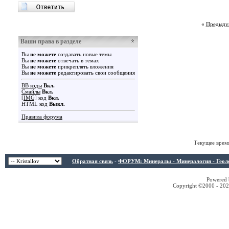
«
Предыду
Ваши права в разделе
Вы
не можете
создавать новые темы
Вы
не можете
отвечать в темах
Вы
не можете
прикреплять вложения
Вы
не можете
редактировать свои сообщения
BB коды
Вкл.
Смайлы
Вкл.
[IMG]
код
Вкл.
HTML код
Выкл.
Правила форума
Текущее врем
Обратная связь
-
ФОРУМ: Минералы - Минералогия - Геологи
Powered b
Copyright ©2000 - 2026