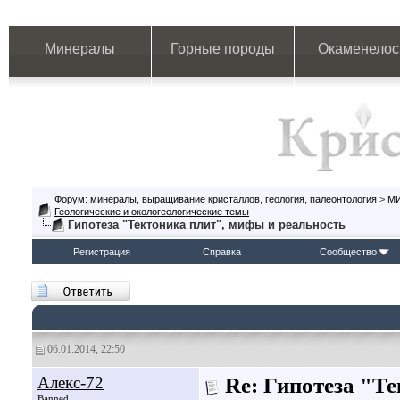
Минералы
Горные породы
Окаменелос
Форум: минералы, выращивание кристаллов, геология, палеонтология
>
М
Геологические и окологеологические темы
Гипотеза "Тектоника плит", мифы и реальность
Регистрация
Справка
Сообщество
06.01.2014, 22:50
Алекс-72
Re: Гипотеза "Т
Banned