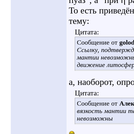
пуаз”, а “при η 
То есть приведён
тему:
Цитата:
Сообщение от
golo
Ссылку, подтвержд
мантии невозможны,
движение литосфер
а, наоборот, опр
Цитата:
Сообщение от
Алек
вязкость мантии та
невозможны