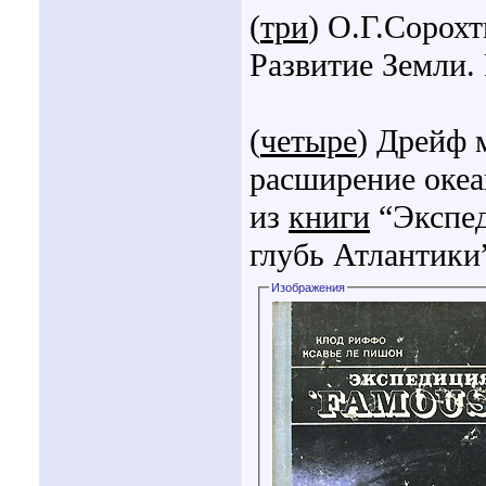
(
три
) О.Г.Сорох
Развитие Земли. 
(
четыре
) Дрейф 
расширение океа
из
книги
“Экспед
глубь Атлантики”
Изображения