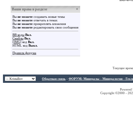
Ваши права в разделе
Вы
не можете
создавать новые темы
Вы
не можете
отвечать в темах
Вы
не можете
прикреплять вложения
Вы
не можете
редактировать свои сообщения
BB коды
Вкл.
Смайлы
Вкл.
[IMG]
код
Вкл.
HTML код
Выкл.
Правила форума
Текущее врем
Обратная связь
-
ФОРУМ: Минералы - Минералогия - Геологи
Powered b
Copyright ©2000 - 2026