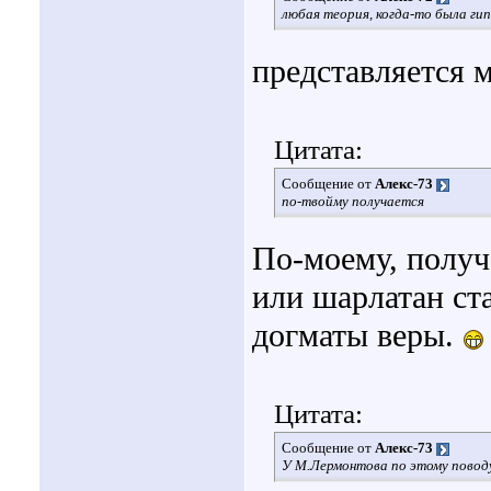
любая теория, когда-то была ги
представляется 
Цитата:
Сообщение от
Алекс-73
по-твойму получается
По-моему, получ
или шарлатан ст
догматы веры.
Цитата:
Сообщение от
Алекс-73
У М.Лермонтова по этому повод