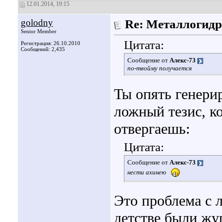
12.01.2014, 19:15
golodny
Re: Металлогидр
Senior Member
Цитата:
Регистрация: 26.10.2010
Сообщений: 2,435
Сообщение от
Алекс-73
по-твойму получается
Ты опять генери
ложный тезис, к
отвергаешь:
Цитата:
Сообщение от
Алекс-73
нести ахинею
Это проблема с л
детстве были жу