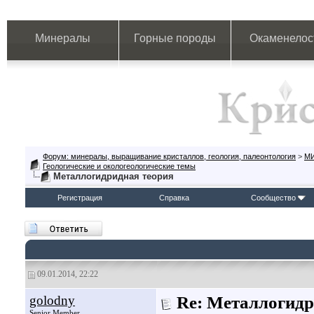
Минералы
Горные породы
Окаменелос
Форум: минералы, выращивание кристаллов, геология, палеонтология
>
М
Геологические и окологеологические темы
Металлогидридная теория
Регистрация
Справка
Сообщество
09.01.2014, 22:22
golodny
Re: Металлогидр
Senior Member