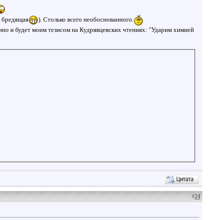
и бредящая
). Столько всего необоснованного.
нно и будет моим тезисом на Кудрявцевских чтениях: "Ударим химией
#
24