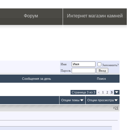
.
.
.
.
.
.
.
Форум
Интернет магазин камней
Имя
Запомнить?
Пароль
Сообщения за день
Поиск
Страница 3 из 3
<
1
2
3
Опции темы
Опции просмотра
#
21