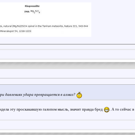
при давлениях удара превращается в алмаз?
видела эту проскакавшую галопом мысль, значит правда бред
. А то сейчас