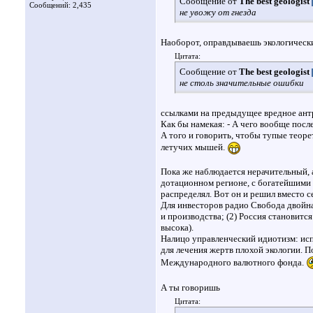
Сообщение от
The best geologist
Сообщений: 2,435
не увожу от гнезда
Наоборот, оправдываешь экологически
Цитата:
Сообщение от
The best geologist
не столь значительные ошибки
ссылками на предыдущее вредное антр
Как бы намекая: - А чего вообще посл
А того и говорить, чтобы тупые теор
летучих мышей.
Пока же наблюдается нерачительный, 
дотационном регионе, с богатейшими 
распределял. Вот он и решил вместо с
Для инвесторов радио Свобода двойная
и производства; (2) Россия становит
высока).
Налицо управленческий идиотизм: исп
для лечения жертв плохой экологии. П
Международного валютного фонда.
А ты говоришь
Цитата: