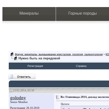
Минералы
Горные породы
Форум: минералы, выращивание кристаллов, геология, палеонтология
>
К
Нужно быть на передовой
Регистрация
Справка
23.02.2014, 03:59
golodny
Re: Олимпиада-2014, доклад экологов
Senior Member
Цитата:
Регистрация: 26.10.2010