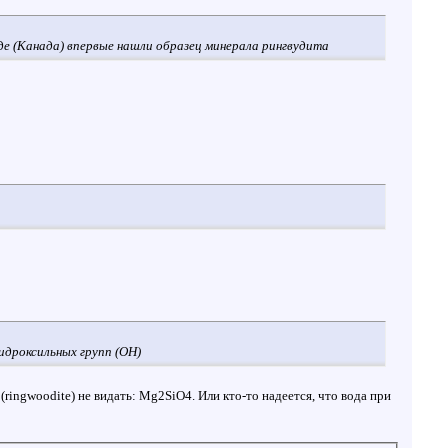
нде (Канада) впервые нашли образец минерала рингвудита
гидроксильных групп (OH)
ringwoodite) не видать: Mg2SiO4. Или кто-то надеется, что вода при