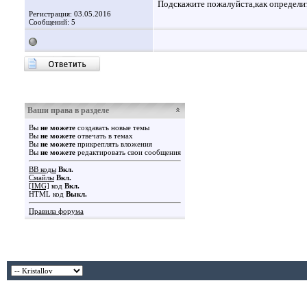
Подскажите пожалуйста,как определи
Регистрация: 03.05.2016
Сообщений: 5
Ваши права в разделе
Вы
не можете
создавать новые темы
Вы
не можете
отвечать в темах
Вы
не можете
прикреплять вложения
Вы
не можете
редактировать свои сообщения
BB коды
Вкл.
Смайлы
Вкл.
[IMG]
код
Вкл.
HTML код
Выкл.
Правила форума