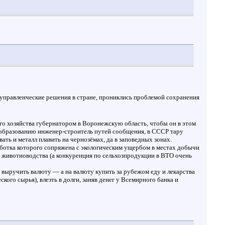
управленческие решения в стране, прониклись проблемой сохранения
го хозяйства губернатором в Воронежскую область, чтобы он в этом
о образованию инженер-строитель путей сообщения, в СССР тару
ть и металл плавить на чернозёмах, да в заповедных зонах.
работка которого сопряжена с экологическим ущербом в местах добычи
и животноводства (а конкуренция по сельхозпродукции в ВТО очень
 выручить валюту — а на валюту купить за рубежом еду и лекарства
кого сырья), влезть в долги, заняв денег у Всемирного банка и