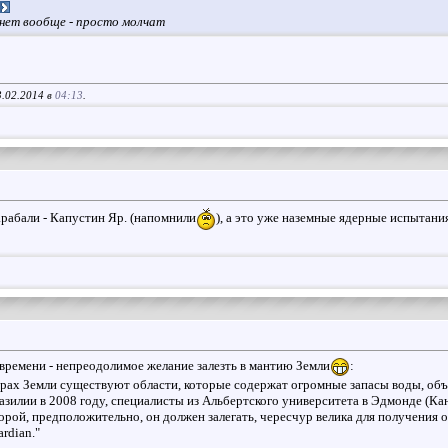
 нет вообще - просто молчат
3.02.2014 в
04:13
.
Харабали - Капустин Яр. (напомнили
), а это уже наземные ядерные испытани
 времени - непреодолимое желание залезть в мантию Земли
:
едрах Земли существуют области, которые содержат огромные запасы воды, объ
азилии в 2008 году, специалисты из Альбертского университета в Эдмонде (Ка
которой, предположительно, он должен залегать, чересчур велика для получения
rdian."