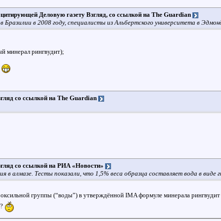
t, цитирующей Деловую газету Взгляд, со ссылкой на The Guardian
о в Бразилии в 2008 году, специалисты из Альбертского университета в Эдмо
ый минерал рингвудит);
.
згляд со ссылкой на The Guardian
згляд со ссылкой на РИА «Новости»
ия в алмазе. Тесты показали, что 1,5% веса образца составляет вода в виде 
роксильной группы (“воды”) в утверждённой IMA формуле минерала рингвудит (
з?