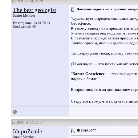
29.03.2014, 03:56
The best geologist
Давление водных масс причина мощны
Senior Member
"Существует определенная связь межд
Регистрация: 13.01.2013
Geoscience.
Сообщений: 464
К такому выводу они пришли, пытаясь
Ученые создали ряд моделей, а также 
В результате исследователи пришли к
Таким образом, именно давление водн
Т.е. сверху давит вода, а снизу начина
(Такая наука — это почти как объясне
"
Nature Geoscience
— научный журнал,
науках о Земле."
Вопрос: является ли достижением пер
Сведу всё к тому, что модельное мыш
28.07.2017, 20:57
IdupoZemle
ЯНТАРЬ???
Junior Member