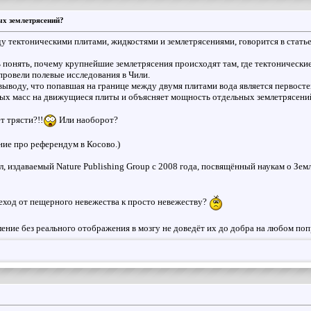
х землетрясений?
у тектоническими плитами, жидкостями и землетрясениями, говорится в стать
 понять, почему крупнейшие землетрясения происходят там, где тектонически
провели полевые исследования в Чили.
 выводу, что попавшая на границе между двумя плитами вода является первос
ых масс на движущиеся плиты и объясняет мощность отдельных землетрясений."
ет трясти?!!
Или наоборот?
ние про референдум в Косово.)
 издаваемый Nature Publishing Group с 2008 года, посвящённый наукам о Зем
еход от пещерного невежества к просто невежеству?
ление без реального отображения в мозгу не доведёт их до добра на любом по