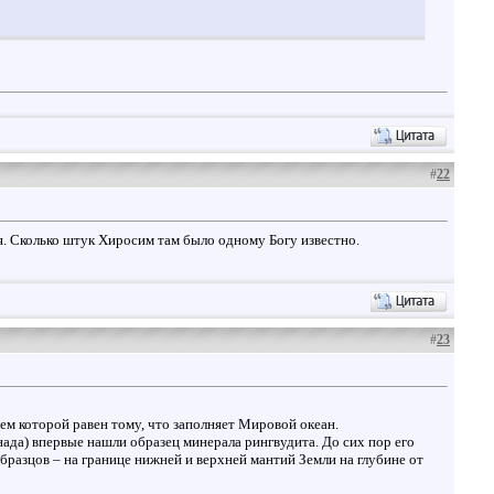
#
22
я. Сколько штук Хиросим там было одному Богу известно.
#
23
ем которой равен тому, что заполняет Мировой океан.
нада) впервые нашли образец минерала рингвудита. До сих пор его
 образцов – на границе нижней и верхней мантий Земли на глубине от