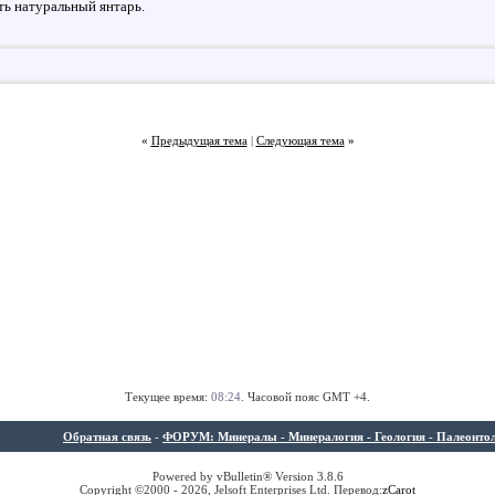
ть натуральный янтарь.
«
Предыдущая тема
|
Следующая тема
»
Текущее время:
08:24
. Часовой пояс GMT +4.
Обратная связь
-
ФОРУМ: Минералы - Минералогия - Геология - Палеонтолог
Powered by vBulletin® Version 3.8.6
Copyright ©2000 - 2026, Jelsoft Enterprises Ltd. Перевод:
z
Carot