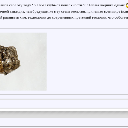
вляют себе эту воду? 600км в глубь от поверхности??!! Теплая водичка однако
чней выглядит, чем бредущая не в ту степь геология, причем во всем мире (ил
й развивать хим. технологии до современных претензий геологии, что собстве