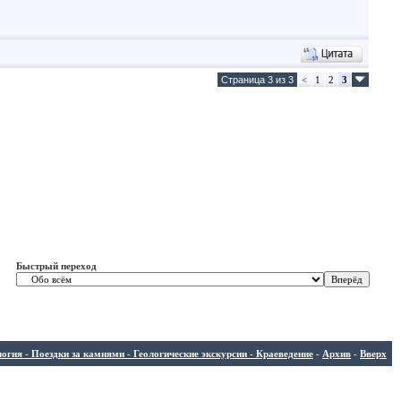
Страница 3 из 3
<
1
2
3
Быстрый переход
ия - Поездки за камнями - Геологические экскурсии - Краеведение
-
Архив
-
Вверх