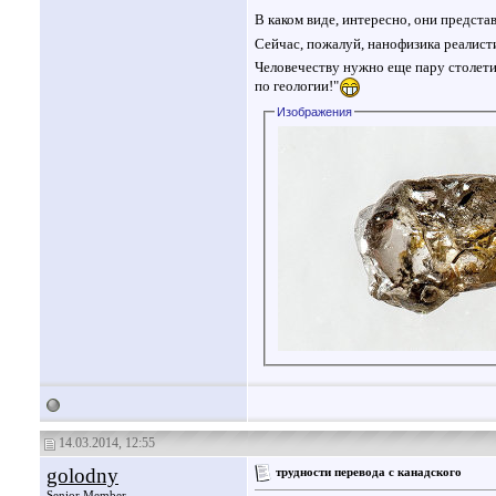
В каком виде, интересно, они предста
Сейчас, пожалуй, нанофизика реалисти
Человечеству нужно еще пару столети
по геологии!"
Изображения
14.03.2014, 12:55
golodny
трудности перевода с канадского
Senior Member