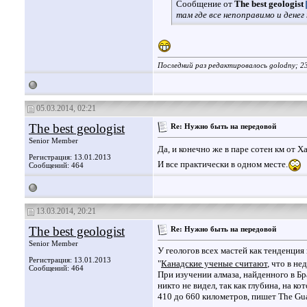
Сообщение от
The best geologist
там где все непоправимо и денег
Последний раз редактировалось golodny; 2
05.03.2014, 02:21
The best geologist
Re: Нужно быть на передовой
Senior Member
Да, и конечно же в паре сотен км от 
Регистрация: 13.01.2013
И все практически в одном месте.
Сообщений: 464
13.03.2014, 20:21
The best geologist
Re: Нужно быть на передовой
Senior Member
У геологов всех мастей как тенденция
Регистрация: 13.01.2013
"
Канадские ученые считают
, что в н
Сообщений: 464
При изучении алмаза, найденного в Бр
никто не видел, так как глубина, на 
410 до 660 километров, пишет The Gua