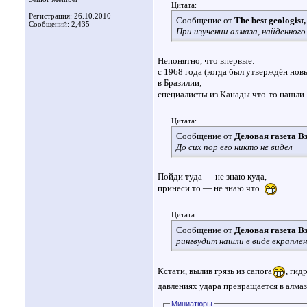
Цитата:
Регистрация: 26.10.2010
Сообщение от
The best geologis
Сообщений: 2,435
При изучении алмаза, найденног
Непонятно, что впервые:
с 1968 года (когда был утверждён нов
в Бразилии;
специалисты из Канады что-то нашли
Цитата:
Сообщение от
Деловая газета В
До сих пор его никто не видел
Пойди туда — не знаю куда,
принеси то — не знаю что.
Цитата:
Сообщение от
Деловая газета В
рингвудит нашли в виде вкраплен
Кстати, вылив грязь из сапога
, гид
давлениях удара превращается в алма
Миниатюры