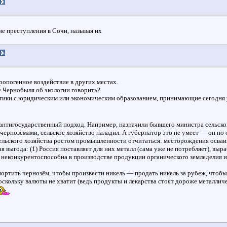
е преступления в Сочи, называя их
опогенное воздействие в других местах.
е Чернобыля об экологии говорить?
етики с юридическим или экономическим образованием, принимающие сегодня 
антигосударственный подход. Например, назначили бывшего министра сельско
чернозёмами, сельское хозяйство наладил. А губернатор это не умеет — он п
ельского хозяйства ростом промышленности отчитаться: месторождения осваива
 выгода: (1) Россия поставляет для них металл (сама уже не потребляет), вы
ся неконкурентоспособна в производстве продукции органического земледелия 
ортить чернозём, чтобы произвести никель — продать никель за рубеж, чтобы
оскольку валюты не хватит (ведь продукты и лекарства стоят дороже металличес