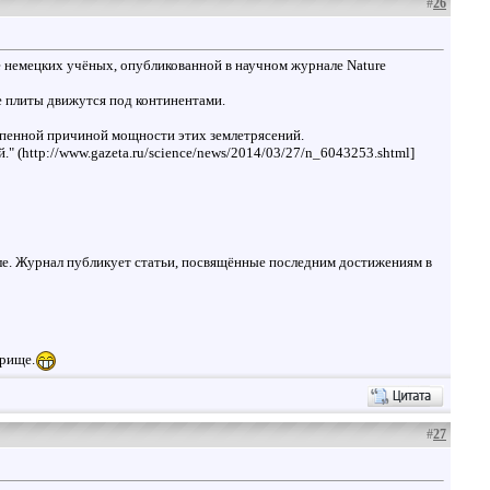
#
26
е немецких учёных, опубликованной в научном журнале Nature
е плиты движутся под континентами.
тепенной причиной мощности этих землетрясений.
 (http://www.gazeta.ru/science/news/2014/03/27/n_6043253.shtml]
ле. Журнал публикует статьи, посвящённые последним достижениям в
прище.
#
27