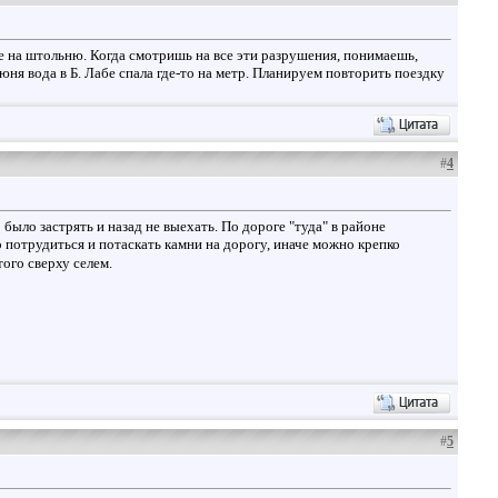
бе на штольню. Когда смотришь на все эти разрушения, понимаешь,
юня вода в Б. Лабе спала где-то на метр. Планируем повторить поездку
#
4
было застрять и назад не выехать. По дороге "туда" в районе
 потрудиться и потаскать камни на дорогу, иначе можно крепко
ого сверху селем.
#
5