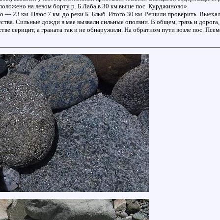
положено на левом борту р. Б.Лаба в 30 км выше пос. Курджиново».
 — 23 км. Плюс 7 км. до реки Б. Блыб. Итого 30 км. Решили проверить. Выеха
ества. Сильные дожди в мае вызвали сильные оползни. В общем, грязь и дорога
стве серицит, а граната так и не обнаружили. На обратном пути возле пос. П