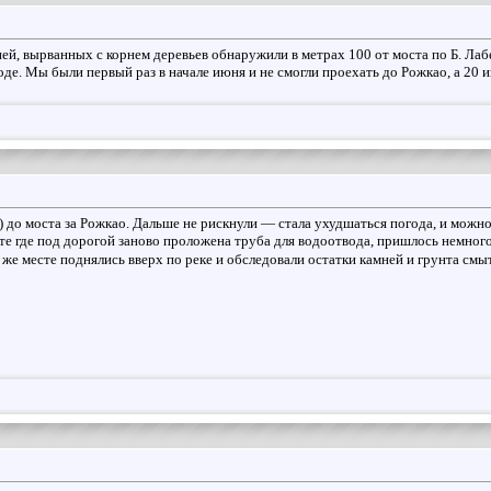
ней, вырванных с корнем деревьев обнаружили в метрах 100 от моста по Б. Ла
оде. Мы были первый раз в начале июня и не смогли проехать до Рожкао, а 20 и
 до моста за Рожкао. Дальше не рискнули — стала ухудшаться погода, и можно 
те где под дорогой заново проложена труба для водоотвода, пришлось немного
же месте поднялись вверх по реке и обследовали остатки камней и грунта смыт