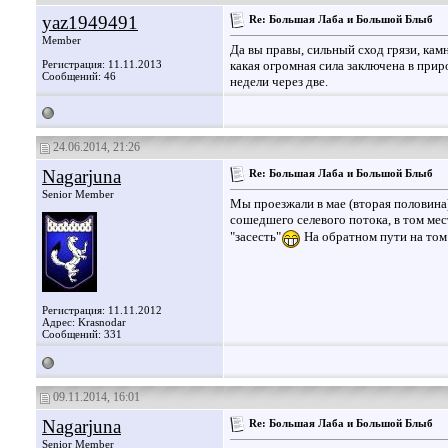
yaz1949491
Re: Большая Лаба и Большой Блыб
Member
Да вы правы, сильный сход грязи, кам
Регистрация: 11.11.2013
какая огромная сила заключена в прир
Сообщений: 46
недели через две.
24.06.2014, 21:26
Nagarjuna
Re: Большая Лаба и Большой Блыб
Senior Member
Мы проезжали в мае (вторая половина)
сошедшего селевого потока, в том мес
"засесть"
На обратном пути на том 
Регистрация: 11.11.2012
Адрес: Krasnodar
Сообщений: 331
09.11.2014, 16:01
Nagarjuna
Re: Большая Лаба и Большой Блыб
Senior Member