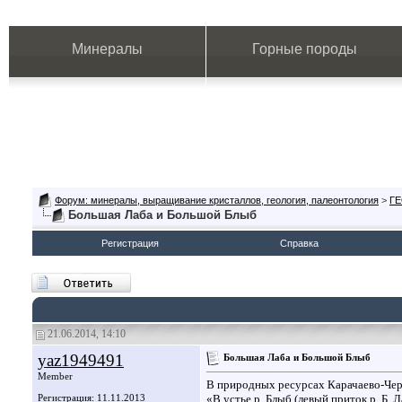
Минералы
Горные породы
Форум: минералы, выращивание кристаллов, геология, палеонтология
>
Г
Большая Лаба и Большой Блыб
Регистрация
Справка
21.06.2014, 14:10
yaz1949491
Большая Лаба и Большой Блыб
Member
В природных ресурсах Карачаево-Чер
Регистрация: 11.11.2013
«В устье р. Блыб (левый приток р. Б