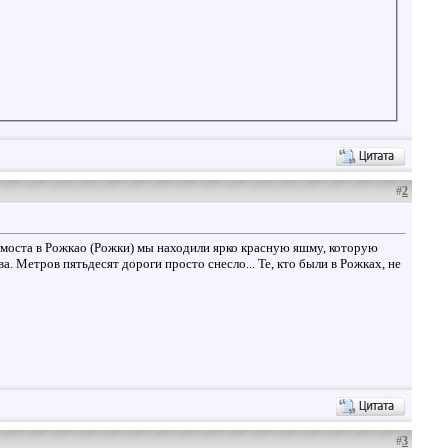
#
2
е моста в Рожкао (Рожки) мы находили ярко красную яшму, которую
ва. Метров пятьдесят дороги просто снесло... Те, кто были в Рожках, не
#
3