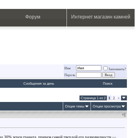
.
.
.
.
.
.
.
Форум
Интернет магазин камней
Имя
Запомнить?
Пароль
Сообщения за день
Поиск
Страница 1 из 2
1
2
>
Опции темы
Опции просмотра
#
1
до 30% зерен граната, причем самой твердой его разновидности —