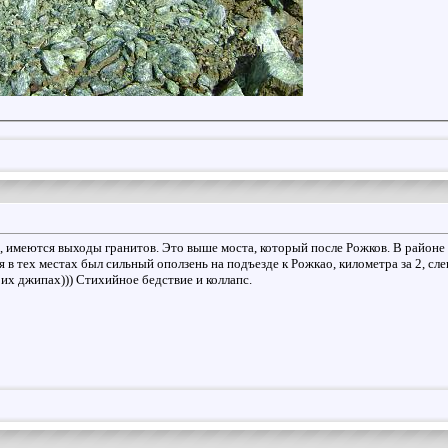
ли, имеются выходы гранитов. Это выше моста, который после Рожков. В район
я в тех местах был сильный оползень на подъезде к Рожкао, километра за 2, сле
оих джипах))) Стихийное бедствие и коллапс.