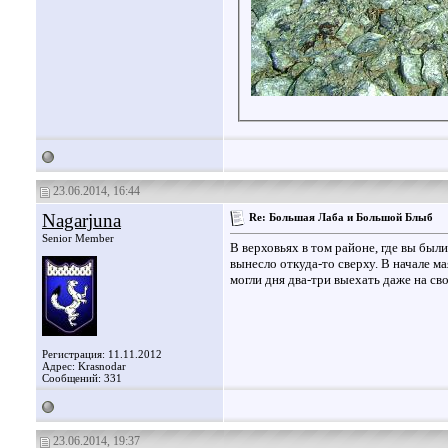
23.06.2014, 16:44
Nagarjuna
Re: Большая Лаба и Большой Блыб
Senior Member
В верховьях в том районе, где вы бы
вынесло откуда-то сверху. В начале ма
могли дня два-три выехать даже на св
Регистрация: 11.11.2012
Адрес: Krasnodar
Сообщений: 331
23.06.2014, 19:37