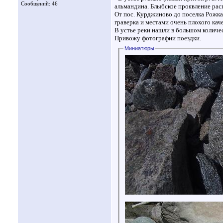
Сообщений: 46
альмандина. Блыбское проявление рас
От пос. Курджиново до поселка Рожкао
граверка и местами очень плохого кач
В устье реки нашли в большом количе
Привожу фотографии поездки.
Миниатюры