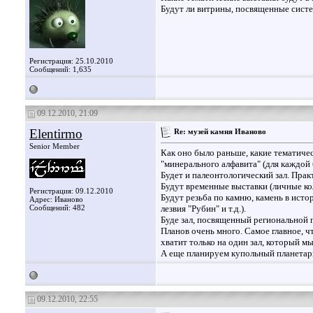
Будут ли витрины, посвященные систе
Регистрация: 25.10.2010
Сообщений: 1,635
09.12.2010, 21:09
Elentirmo
Re: музей камня Иваново
Senior Member
Как оно было раньше, какие тематиче
"минерального алфавита" (для каждой б
Будет и палеонтологический зал. Прак
Будут временные выставки (личные кол
Регистрация: 09.12.2010
Будут резьба по камню, камень в истор
Адрес: Иваново
Сообщений: 482
лезвия "Рубин" и т.д.).
Буде зал, посвященный региональной 
Планов очень много. Самое главное, 
хватит только на один зал, который м
А еще планируем купольный планетари
09.12.2010, 22:55