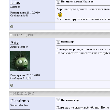
Litos
Re: музей камня Иваново
Member
Хорошее дело делаете! Участвовать в 
Регистрация: 26.10.2010
Сообщений: 61
А что планируется выставлять в зале 
10.12.2010, 19:00
Arty
ихтиозавр
Junior Member
Каков размер найденного вами ихтиоз
На вашем сайте нашел только его зубы
Регистрация: 25.10.2010
Сообщений: 1,635
10.12.2010, 20:17
Elentirmo
Re: ихтиозавр
Senior Member
Прям щас не скажу, всё убрано. Но по