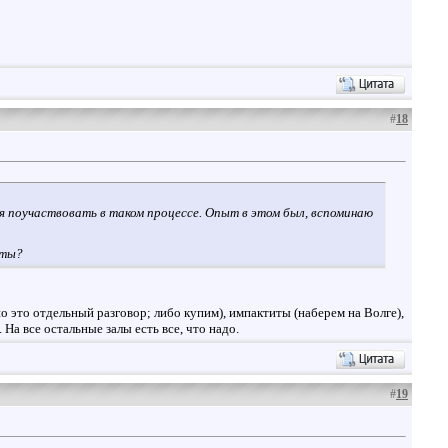
#
18
ся поучаствовать в таком процессе. Опыт в этом был, вспоминаю
иты?
о это отдельный разговор; либо купим), импактиты (наберем на Волге),
 На все остальные залы есть все, что надо.
#
19