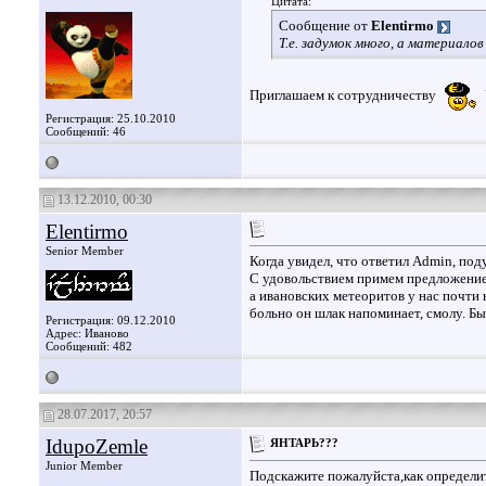
Цитата:
Сообщение от
Elentirmo
Т.е. задумок много, а материалов
Приглашаем к сотрудничеству
Регистрация: 25.10.2010
Сообщений: 46
13.12.2010, 00:30
Elentirmo
Senior Member
Когда увидел, что ответил Admin, поду
С удовольствием примем предложение,
а ивановских метеоритов у нас почти 
больно он шлак напоминает, смолу. Бы
Регистрация: 09.12.2010
Адрес: Иваново
Сообщений: 482
28.07.2017, 20:57
IdupoZemle
ЯНТАРЬ???
Junior Member
Подскажите пожалуйста,как определи