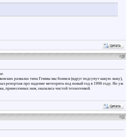
#
20
ше.
ковских развалах типа Геммы мы боимся (вдруг подсунут какую лажу),
 был репортаж про падение метеорита под новый год в 1996 году. Но уж
ка, принесенных нам, оказалась чистой техногенкой.
#
21