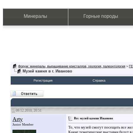
Минералы
Горные породы
Форум: минералы, выращивание кристаллов, геология, палеонтология
>
Г
Музей камня в г. Иваново
Регистрация
Справка
09.12.2010, 20:51
Arty
Re: музей камня Иваново
Junior Member
То, что музей смогут посещать все же
Какие тематические выставки будут в 