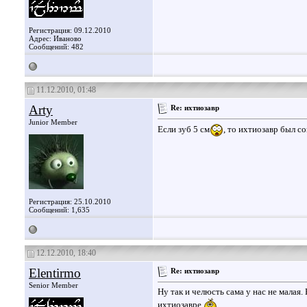
Регистрация: 09.12.2010
Адрес: Иваново
Сообщений: 482
11.12.2010, 01:48
Arty
Re: ихтиозавр
Junior Member
Если зуб 5 см
, то ихтиозавр был с
Регистрация: 25.10.2010
Сообщений: 1,635
12.12.2010, 18:40
Elentirmo
Re: ихтиозавр
Senior Member
Ну так и челюсть сама у нас не малая.
ихтиозавре.