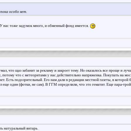
 пока особо нет.
У нас тоже задумок много, и обменный фонд имеется.
мал, что щаз забанит за рекламу и закроет тему. Но оказалось все проще и луч
 потому что с метеоритами у нас действительно напряженка. Покупать на мос
нет. Есть подозрительный. Его нам дали в редакции местной газеты, в которой
л еще один (фотки, не сам). В ГГМ определили, что это гематит. Еще пара-трой
ть натуральный янтарь.