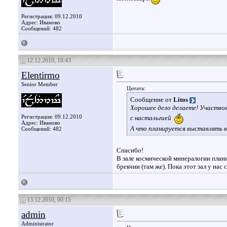
Регистрация: 09.12.2010
Адрес: Иваново
Сообщений: 482
12.12.2010, 18:43
Elentirmo
Senior Member
Цитата:
Сообщение от
Litos
Хорошее дело делаете! Участвов
Регистрация: 09.12.2010
с настальгией
Адрес: Иваново
А что планируется выставлять в
Сообщений: 482
Спасибо!
В зале космической минералогии плани
брекчии (там же). Пока этот зал у нас 
13.12.2010, 00:15
admin
Administrator