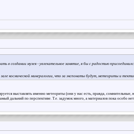
ать в создании музея - увлекательное занятие, я бы с радостью присоединил
 зале космической минералогии, что за экспонаты будут, метеориты и тект
руется выставлять именно метеориты (они у нас есть, правда, сомнительные, н
самый дальний по перспективе. Т.е. задумок много, а материалов пока особо нет.