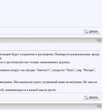
#
12
позиции будет сохранена и расширена. Планируем развлекаловку вроде
в.
ра и третички (из нее только окаменевшее дерево).
 камень вокруг нас (водка "Аметист", сигареты "Опал", сыр "Янтарь",
р витрины. Мы выиграли грант, пущенный нами на витрины. Но нам их
тей, занимающихся в нашей школе-музее.
#
13