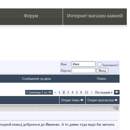
.
.
.
.
.
.
.
Форум
Интернет магазин камней
Имя
Запомнить?
Пароль
Сообщения за день
Поиск
Страница 2 из 49
<
1
2
3
4
5
6
12
>
Последняя
»
Опции темы
Опции просмотра
#
11
редной повод добраться до Иваново. А то давно туда надо бы заехать.