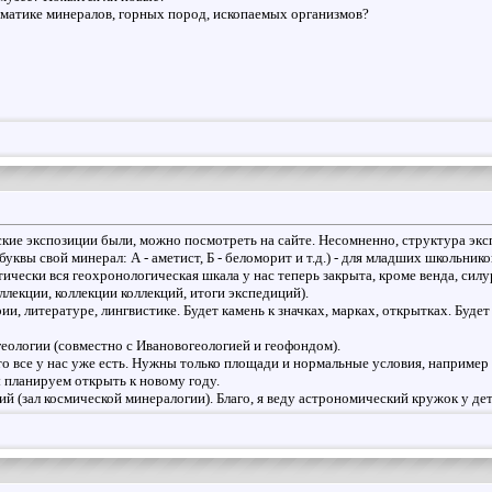
матике минералов, горных пород, ископаемых организмов?
ские экспозиции были, можно посмотреть на сайте. Несомненно, структура экс
уквы свой минерал: А - аметист, Б - беломорит и т.д.) - для младших школьнико
тически вся геохронологическая шкала у нас теперь закрыта, кроме венда, силу
лекции, коллекции коллекций, итоги экспедиций).
ии, литературе, лингвистике. Будет камень к значках, марках, открытках. Будет
геологии (совместно с Ивановогеологией и геофондом).
что все у нас уже есть. Нужны только площади и нормальные условия, наприме
ы планируем открыть к новому году.
й (зал космической минералогии). Благо, я веду астрономический кружок у де