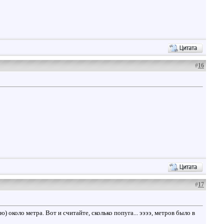
#
16
#
17
) около метра. Вот и считайте, сколько попуга... ээээ, метров было в