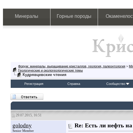
Минералы
Горные породы
Окаменелос
Форум: минералы, выращивание кристаллов, геология, палеонтология
>
М
Геологические и окологеологические темы
Кудрявцевские чтения
Регистрация
Справка
Сообщество
29.07.2015, 16:51
golodny
Re: Есть ли нефть на
Senior Member