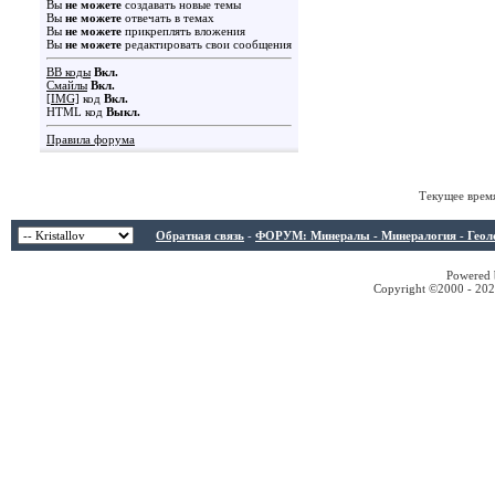
Вы
не можете
создавать новые темы
Вы
не можете
отвечать в темах
Вы
не можете
прикреплять вложения
Вы
не можете
редактировать свои сообщения
BB коды
Вкл.
Смайлы
Вкл.
[IMG]
код
Вкл.
HTML код
Выкл.
Правила форума
Текущее врем
Обратная связь
-
ФОРУМ: Минералы - Минералогия - Геологи
Powered b
Copyright ©2000 - 2026