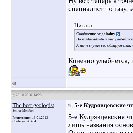
Ну вот, теперь я точ
специалист по газу, 
Цитата:
Сообщение от
golodny
Но когда-нибудь и мне улыбнётся
А газ, в случае его обнаружения
Конечно улыбнется, п
28.10.2016, 14:28
The best geologist
5-е Кудрявцевские ч
Senior Member
5-е Кудрявцевские ч
Регистрация: 13.01.2013
Сообщений: 464
лишь названия основ
Одно из них три раз