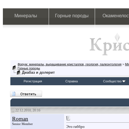
Минералы
Горные породы
Окаменелос
Форум: минералы, выращивание кристаллов, геология, палеонтология
>
М
Горные породы
Диабаз и долерит
Регистрация
Справка
Сообщество
22.12.2010, 20:16
Roman
Senior Member
Это габбро