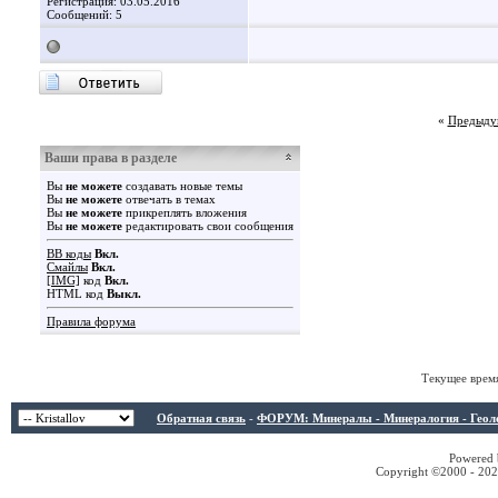
Регистрация: 03.05.2016
Сообщений: 5
«
Предыду
Ваши права в разделе
Вы
не можете
создавать новые темы
Вы
не можете
отвечать в темах
Вы
не можете
прикреплять вложения
Вы
не можете
редактировать свои сообщения
BB коды
Вкл.
Смайлы
Вкл.
[IMG]
код
Вкл.
HTML код
Выкл.
Правила форума
Текущее врем
Обратная связь
-
ФОРУМ: Минералы - Минералогия - Геологи
Powered b
Copyright ©2000 - 2026