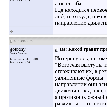
Сообщений: 2,435
а не со лба.
Где находится перво
лоб, то откуда, по-т
направление движен
05.12.2015, 21:32
golodny
Re: Какой гранит пр
Senior Member
Интересуюсь, потому
Регистрация: 26.10.2010
Сообщений: 2,435
“Встречая выступы т
сглаживают их, в ре
удлинённые формы 
направлении они ас
движению ледника, 
а противоположный с
различны — от неско