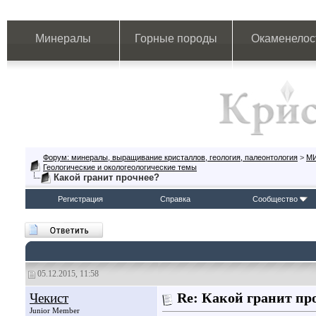
Минералы
Горные породы
Окаменелос
Форум: минералы, выращивание кристаллов, геология, палеонтология
>
М
Геологические и окологеологические темы
Какой гранит прочнее?
Регистрация
Справка
Сообщество
05.12.2015, 11:58
Чекист
Re: Какой гранит пр
Junior Member