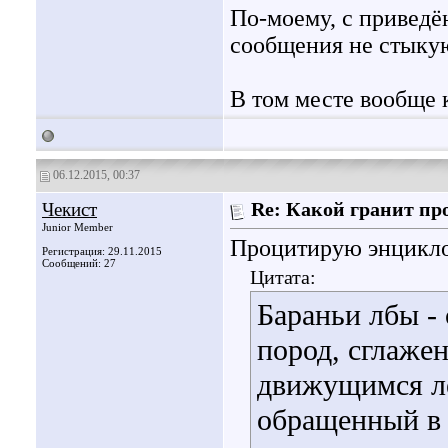
По-моему, с приведё
сообщения не стыку
В том месте вообще 
06.12.2015, 00:37
Чекист
Re: Какой гранит пр
Junior Member
Процитирую энцикл
Регистрация: 29.11.2015
Сообщений: 27
Цитата:
Бараньи лбы -
пород, сглаже
движущимся ле
обращенный в 