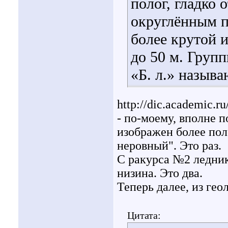
полог, гладко
округлённым 
более крутой и
до 50 м. Груп
«Б. л.» назыв
http://dic.academic.ru
- по-моему, вполне 
изображен более поло
неровный". Это раз.
С ракурса №2 ледник
низина. Это два.
Теперь далее, из ге
Цитата: