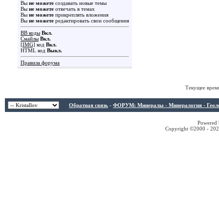
Вы
не можете
создавать новые темы
Вы
не можете
отвечать в темах
Вы
не можете
прикреплять вложения
Вы
не можете
редактировать свои сообщения
BB коды
Вкл.
Смайлы
Вкл.
[IMG]
код
Вкл.
HTML код
Выкл.
Правила форума
Текущее врем
Обратная связь
-
ФОРУМ: Минералы - Минералогия - Геологи
Powered b
Copyright ©2000 - 2026