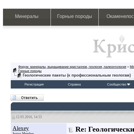
Минералы
Горные породы
Окаменелос
Форум: минералы, выращивание кристаллов, геология, палеонтология
>
М
Горные породы
Геологические пакеты (к профессиональным геологам)
Регистрация
Справка
Сообщество
12.05.2016, 14:55
Alexey
Re: Геологическ
Junior Member