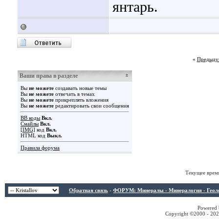
янтарь.
«
Предыду
Ваши права в разделе
Вы
не можете
создавать новые темы
Вы
не можете
отвечать в темах
Вы
не можете
прикреплять вложения
Вы
не можете
редактировать свои сообщения
BB коды
Вкл.
Смайлы
Вкл.
[IMG]
код
Вкл.
HTML код
Выкл.
Правила форума
Текущее врем
Обратная связь
-
ФОРУМ: Минералы - Минералогия - Геологи
Powered b
Copyright ©2000 - 2026