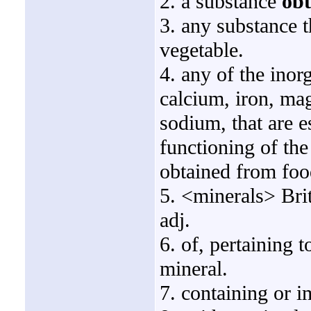
2. a substance
obt
3. any substance t
vegetable.
4. any of the inor
calcium, iron, ma
sodium, that are es
functioning of th
obtained from foo
5. <minerals> B
adj.
6. of, pertaining t
mineral.
7. containing or 