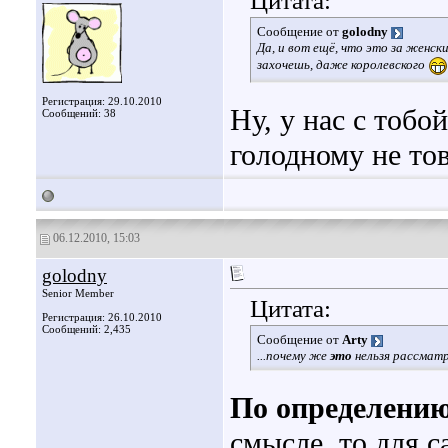
Цитата:
Сообщение от
golodny
Да, и вот ещё, что это за женс
захочешь, даже королевского
Регистрация: 29.10.2010
Ну, у нас с тобо
Сообщений: 38
голодному не т
06.12.2010, 15:03
golodny
Senior Member
Цитата:
Регистрация: 26.10.2010
Сообщений: 2,435
Сообщение от
Arty
...почему же
это
нельзя рассмат
По определени
смысле, то для с