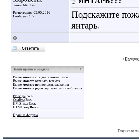
ЯНТАРЬ???
Junior Member
Подскажите пожа
Регистрация: 03.05.2016
Сообщений: 5
янтарь.
«
Предыду
Ваши права в разделе
Вы
не можете
создавать новые темы
Вы
не можете
отвечать в темах
Вы
не можете
прикреплять вложения
Вы
не можете
редактировать свои сообщения
BB коды
Вкл.
Смайлы
Вкл.
[IMG]
код
Вкл.
HTML код
Выкл.
Правила форума
Текущее врем