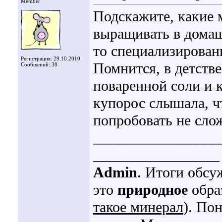
Member
Подскажите, какие
выращивать в домаш
то специализирова
Регистрация: 29.10.2010
Помнится, в детств
Сообщений: 38
поваренной соли и 
купорос слышала, ч
попробовать не сло
_________________
_________________
Admin
. Итоги обсу
это
природное
обра
такое минерал
). По