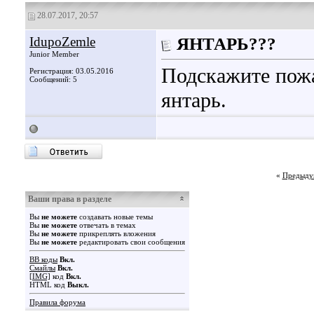
28.07.2017, 20:57
IdupoZemle
ЯНТАРЬ???
Junior Member
Подскажите пожа
Регистрация: 03.05.2016
Сообщений: 5
янтарь.
«
Предыду
Ваши права в разделе
Вы
не можете
создавать новые темы
Вы
не можете
отвечать в темах
Вы
не можете
прикреплять вложения
Вы
не можете
редактировать свои сообщения
BB коды
Вкл.
Смайлы
Вкл.
[IMG]
код
Вкл.
HTML код
Выкл.
Правила форума