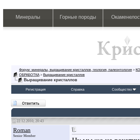
Минералы
Горные породы
Окаменелос
Форум: минералы, выращивание кристаллов, геология, палеонтология
>
К
ОБРАБОТКА
>
Выращивание кристаллов
Выращивание кристаллов
Регистрация
Справка
Сообщество
22.12.2010, 20:43
Roman
Senior Member