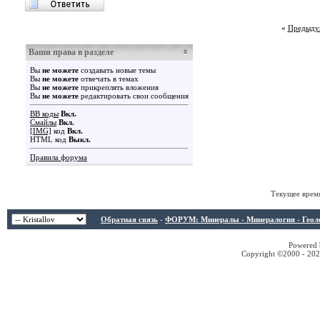
«
Предыду
Ваши права в разделе
Вы
не можете
создавать новые темы
Вы
не можете
отвечать в темах
Вы
не можете
прикреплять вложения
Вы
не можете
редактировать свои сообщения
BB коды
Вкл.
Смайлы
Вкл.
[IMG]
код
Вкл.
HTML код
Выкл.
Правила форума
Текущее врем
Обратная связь
-
ФОРУМ: Минералы - Минералогия - Геологи
Powered b
Copyright ©2000 - 2026