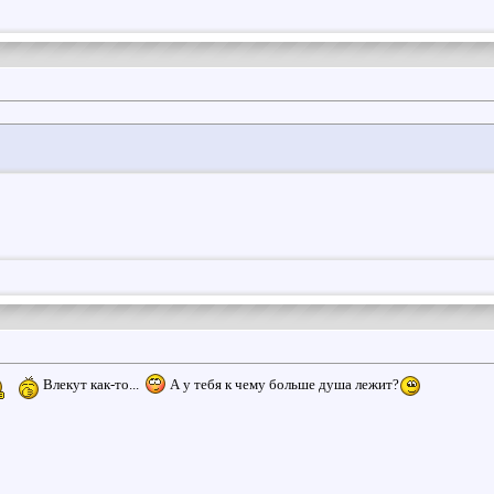
Влекут как-то...
А у тебя к чему больше душа лежит?