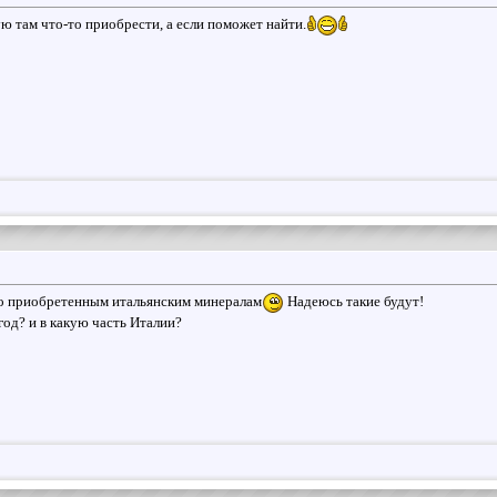
ю там что-то приобрести, а если поможет найти.
по приобретенным итальянским минералам
Надеюсь такие будут!
год? и в какую часть Италии?