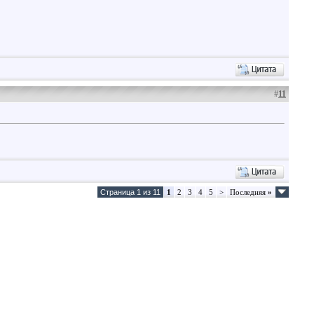
#
11
Страница 1 из 11
1
2
3
4
5
>
Последняя
»