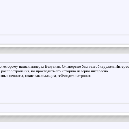
о которому назван минерал Везувиан. Он впервые был там обнаружен. Интересн
о распространения, но проследить его историю наверно интересно.
зные цеолиты, такие как анальцим, гейландит, натролит.