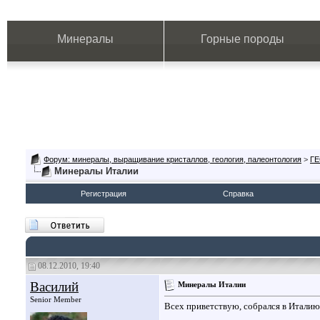
Минералы
Горные породы
Форум: минералы, выращивание кристаллов, геология, палеонтология
>
Г
Минералы Италии
Регистрация
Справка
08.12.2010, 19:40
Василий
Минералы Италии
Senior Member
Всех приветствую, собрался в Италию