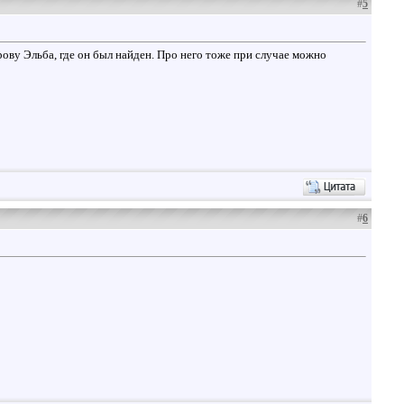
#
5
ову Эльба, где он был найден. Про него тоже при случае можно
#
6