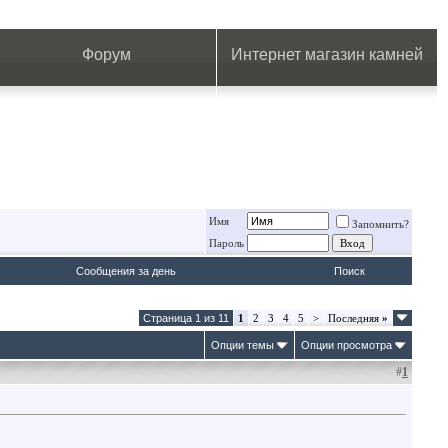
.
.
.
.
.
.
.
Форум
Интернет магазин камней
Имя
Запомнить?
Пароль
Сообщения за день
Поиск
Страница 1 из 11
1
2
3
4
5
>
Последняя
»
Опции темы
Опции просмотра
#
1