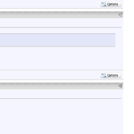
#
7
#
8