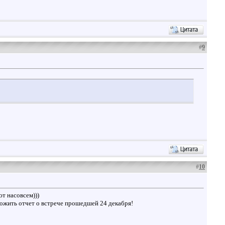
#
9
#
10
ют насовсем)))
ложить отчет о встрече прошедшей 24 декабря!