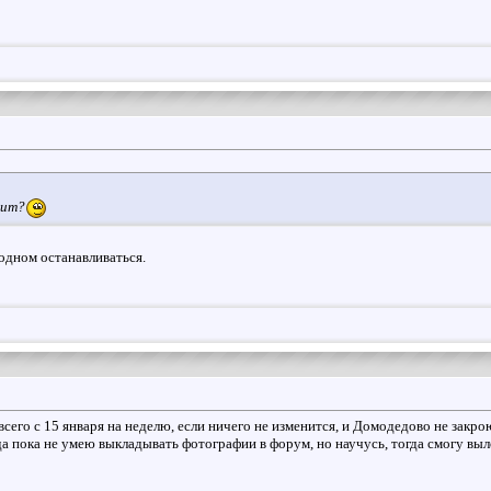
жит?
одном останавливаться.
всего с 15 января на неделю, если ничего не изменится, и Домодедово не закро
да пока не умею выкладывать фотографии в форум, но научусь, тогда смогу вы