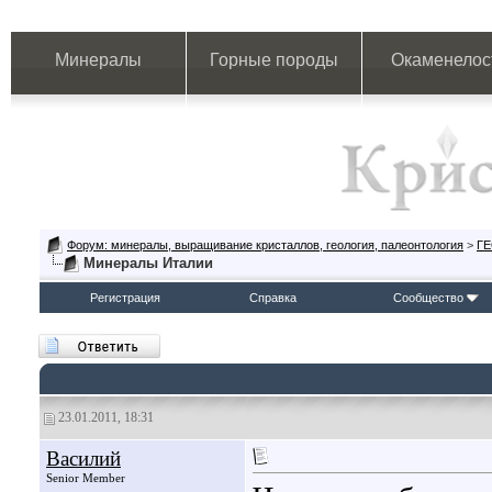
Минералы
Горные породы
Окаменелос
Форум: минералы, выращивание кристаллов, геология, палеонтология
>
Г
Минералы Италии
Регистрация
Справка
Сообщество
23.01.2011, 18:31
Василий
Senior Member