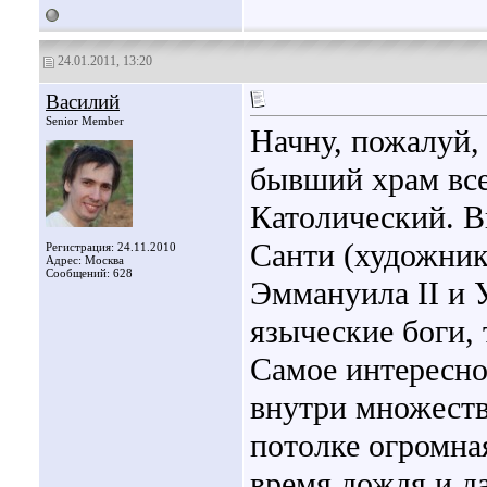
24.01.2011, 13:20
Василий
Senior Member
Начну, пожалуй,
бывший храм все
Католический. В
Санти (художник,
Регистрация: 24.11.2010
Адрес: Москва
Сообщений: 628
Эммануила II и У
языческие боги, 
Самое интересное
внутри множеств
потолке огромна
время дождя и д