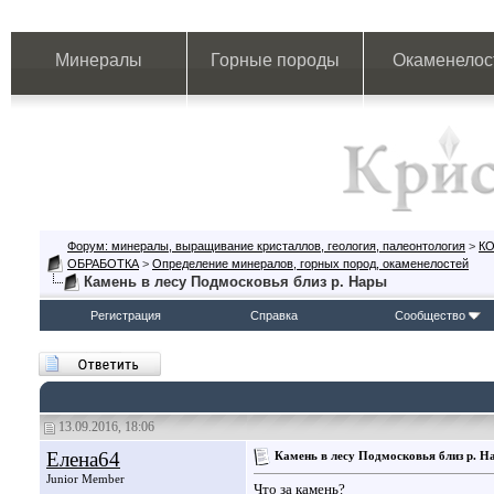
Минералы
Горные породы
Окаменелос
Форум: минералы, выращивание кристаллов, геология, палеонтология
>
К
ОБРАБОТКА
>
Определение минералов, горных пород, окаменелостей
Камень в лесу Подмосковья близ р. Нары
Регистрация
Справка
Сообщество
13.09.2016, 18:06
Елена64
Камень в лесу Подмосковья близ р. Н
Junior Member
Что за камень?