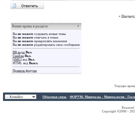
«
Предыду
Ваши права в разделе
Вы
не можете
создавать новые темы
Вы
не можете
отвечать в темах
Вы
не можете
прикреплять вложения
Вы
не можете
редактировать свои сообщения
BB коды
Вкл.
Смайлы
Вкл.
[IMG]
код
Вкл.
HTML код
Выкл.
Правила форума
Текущее врем
Обратная связь
-
ФОРУМ: Минералы - Минералогия - Геологи
Powered b
Copyright ©2000 - 2026