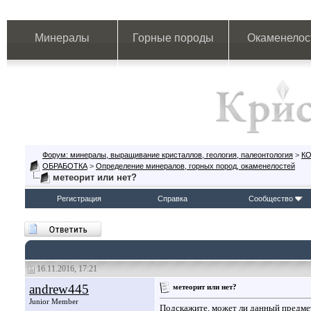
Минералы
Горные породы
Окаменелос
Форум: минералы, выращивание кристаллов, геология, палеонтология
>
К
ОБРАБОТКА
>
Определение минералов, горных пород, окаменелостей
метеорит или нет?
Регистрация
Справка
Сообщество
16.11.2016, 17:21
andrew445
метеорит или нет?
Junior Member
Подскажите, может ли данный предмет