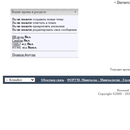
«
Предыду
Ваши права в разделе
Вы
не можете
создавать новые темы
Вы
не можете
отвечать в темах
Вы
не можете
прикреплять вложения
Вы
не можете
редактировать свои сообщения
BB коды
Вкл.
Смайлы
Вкл.
[IMG]
код
Вкл.
HTML код
Выкл.
Правила форума
Текущее врем
Обратная связь
-
ФОРУМ: Минералы - Минералогия - Геологи
Powered b
Copyright ©2000 - 2026