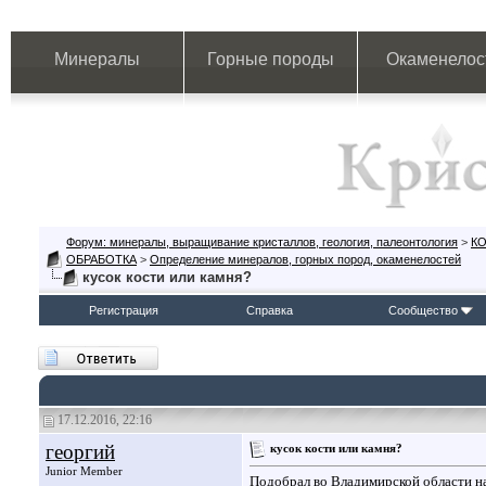
Минералы
Горные породы
Окаменелос
Форум: минералы, выращивание кристаллов, геология, палеонтология
>
К
ОБРАБОТКА
>
Определение минералов, горных пород, окаменелостей
кусок кости или камня?
Регистрация
Справка
Сообщество
17.12.2016, 22:16
георгий
кусок кости или камня?
Junior Member
Подобрал во Владимирской области на