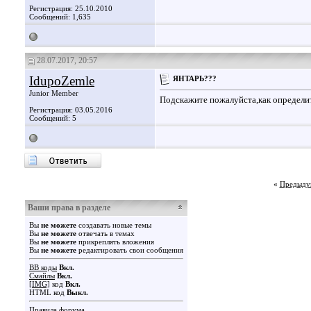
Регистрация: 25.10.2010
Сообщений: 1,635
28.07.2017, 20:57
IdupoZemle
ЯНТАРЬ???
Junior Member
Подскажите пожалуйста,как определи
Регистрация: 03.05.2016
Сообщений: 5
«
Предыду
Ваши права в разделе
Вы
не можете
создавать новые темы
Вы
не можете
отвечать в темах
Вы
не можете
прикреплять вложения
Вы
не можете
редактировать свои сообщения
BB коды
Вкл.
Смайлы
Вкл.
[IMG]
код
Вкл.
HTML код
Выкл.
Правила форума