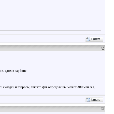
#
2
on, сдох в карбоне.
ть складки и взбросы, так что фиг определишь: может 300 млн лет,
#
3