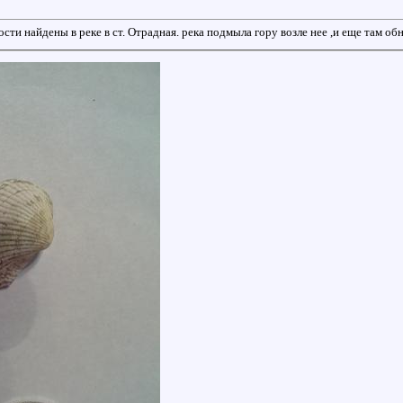
сти найдены в реке в ст. Отрадная. река подмыла гору возле нее ,и еще там обн