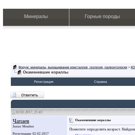
Минералы
Горные породы
Форум: минералы, выращивание кристаллов, геология, палеонтология
>
К
Окаменевшие кораллы
Регистрация
Справка
02.02.2017, 21:43
Чапаев
Окаменевшие кораллы
Junior Member
Помогите определить возраст. Найден
Регистрация: 02.02.2017