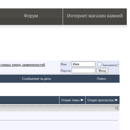
.
.
.
.
.
.
.
Форум
Интернет магазин камней
Имя
 горных пород, окаменелостей
Запомнить?
Пароль
Сообщения за день
Поиск
Опции темы
Опции просмотра
#
1