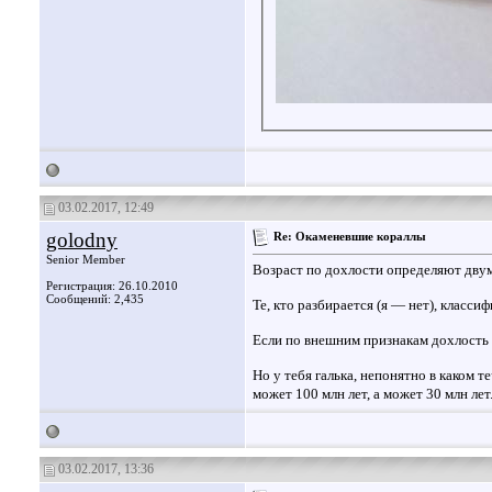
03.02.2017, 12:49
golodny
Re: Окаменевшие кораллы
Senior Member
Возраст по дохлости определяют двум
Регистрация: 26.10.2010
Сообщений: 2,435
Те, кто разбирается (я — нет), класси
Если по внешним признакам дохлость н
Но у тебя галька, непонятно в каком 
может 100 млн лет, а может 30 млн лет
03.02.2017, 13:36