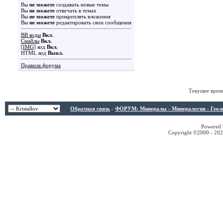
Вы
не можете
создавать новые темы
Вы
не можете
отвечать в темах
Вы
не можете
прикреплять вложения
Вы
не можете
редактировать свои сообщения
BB коды
Вкл.
Смайлы
Вкл.
[IMG]
код
Вкл.
HTML код
Выкл.
Правила форума
Текущее врем
Обратная связь
-
ФОРУМ: Минералы - Минералогия - Геологи
Powered b
Copyright ©2000 - 2026