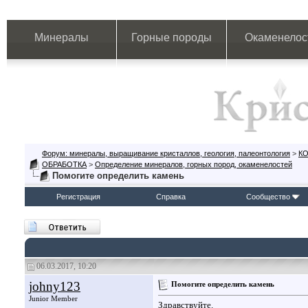
Минералы
Горные породы
Окаменелос
Форум: минералы, выращивание кристаллов, геология, палеонтология
>
К
ОБРАБОТКА
>
Определение минералов, горных пород, окаменелостей
Помогите определить камень
Регистрация
Справка
Сообщество
06.03.2017, 10:20
johny123
Помогите определить камень
Junior Member
Здравствуйте.