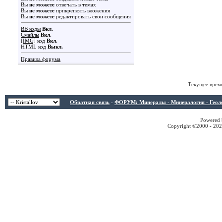
Вы
не можете
отвечать в темах
Вы
не можете
прикреплять вложения
Вы
не можете
редактировать свои сообщения
BB коды
Вкл.
Смайлы
Вкл.
[IMG]
код
Вкл.
HTML код
Выкл.
Правила форума
Текущее врем
Обратная связь
-
ФОРУМ: Минералы - Минералогия - Геологи
Powered b
Copyright ©2000 - 2026