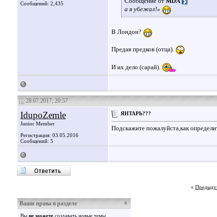
Сообщение от
MDA
Сообщений: 2,435
а я убежал!»
В Лондон?
Предав предков (отца).
И их дело (сарай).
28.07.2017, 20:57
IdupoZemle
ЯНТАРЬ???
Junior Member
Подскажите пожалуйста,как определи
Регистрация: 03.05.2016
Сообщений: 5
«
Предыду
Ваши права в разделе
Вы
не можете
создавать новые темы