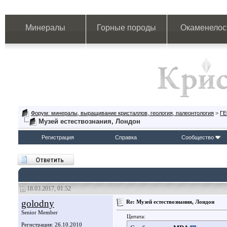
Минералы
Горные породы
Окаменелос
Форум: минералы, выращивание кристаллов, геология, палеонтология
>
Г
Музей естествознания, Лондон
Регистрация
Справка
Сообщество
18.03.2017, 01:52
golodny
Re: Музей естествознания, Лондон
Senior Member
Цитата:
Регистрация: 26.10.2010