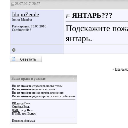
28.07.2017, 20:57
IdupoZemle
ЯНТАРЬ???
Junior Member
Подскажите пожа
Регистрация: 03.05.2016
Сообщений: 5
янтарь.
«
Предыду
Ваши права в разделе
Вы
не можете
создавать новые темы
Вы
не можете
отвечать в темах
Вы
не можете
прикреплять вложения
Вы
не можете
редактировать свои сообщения
BB коды
Вкл.
Смайлы
Вкл.
[IMG]
код
Вкл.
HTML код
Выкл.
Правила форума