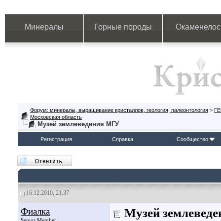
Минералы
Горные породы
Окаменелос
Форум: минералы, выращивание кристаллов, геология, палеонтология
>
Г
Московская область
Музей землеведения МГУ
Регистрация
Справка
Сообщество
16.12.2010, 21:37
Фиалка
Музей землевед
Senior Member