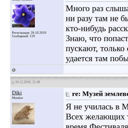
Много раз слыша
ни разу там не б
кто-нибудь расск
Регистрация: 26.10.2010
Знаю, что попаст
Сообщений: 119
пускают, только
удается там побы
16.12.2010, 21:49
Diki
re: Музей земле
Member
Я не училась в М
Всех желающих т
время Фестиваля