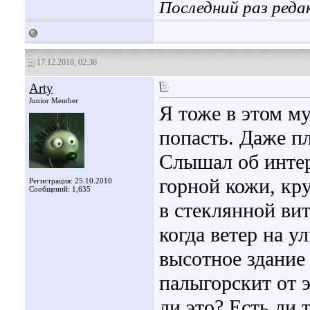
Последний раз реда
17.12.2010, 02:36
Arty
Junior Member
Я тоже в этом му
попасть. Даже пл
Слышал об инте
горной кожи, кр
Регистрация: 25.10.2010
Сообщений: 1,635
в стеклянной вит
когда ветер на у
высотное здание
палыгорскит от э
ли это? Есть ли