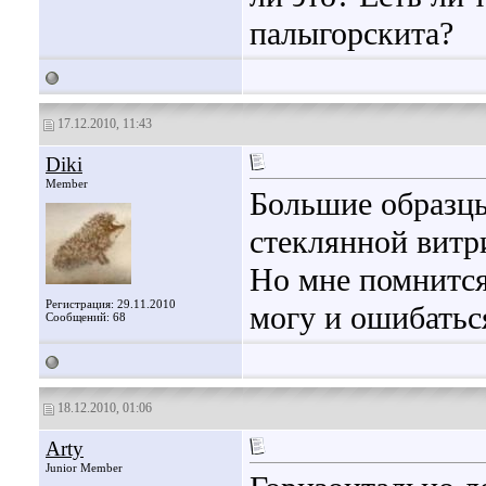
палыгорскита?
17.12.2010, 11:43
Diki
Member
Большие образцы
стеклянной витр
Но мне помнится
Регистрация: 29.11.2010
могу и ошибатьс
Сообщений: 68
18.12.2010, 01:06
Arty
Junior Member