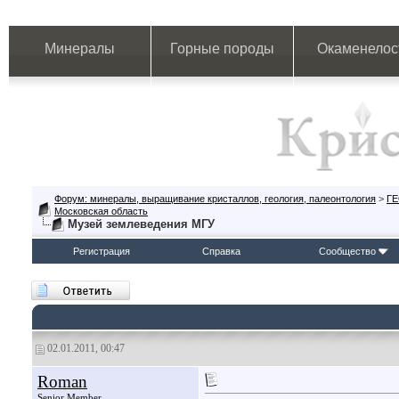
Минералы
Горные породы
Окаменелос
Форум: минералы, выращивание кристаллов, геология, палеонтология
>
Г
Московская область
Музей землеведения МГУ
Регистрация
Справка
Сообщество
02.01.2011, 00:47
Roman
Senior Member