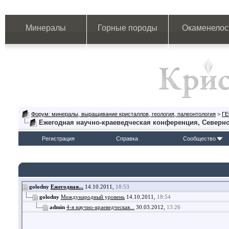
Минералы
Горные породы
Окаменелос
Форум: минералы, выращивание кристаллов, геология, палеонтология
>
Г
Ежегодная научно-краеведческая конференция, Северн
Регистрация
Справка
Сообщество
golodny
Ежегодная...
14.10.2011,
18:53
golodny
Международный уровень
14.10.2011,
18:54
admin
4-я научно-краеведческая...
30.03.2012,
13:26