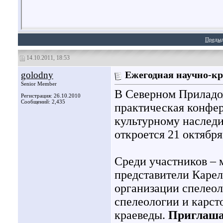
Преды
14.10.2011, 18:53
golodny
Ежегодная научно-кр
Senior Member
В Северном Приладож
Регистрация: 26.10.2010
Сообщений: 2,435
практическая конфер
культурному наследи
откроется 21 октября
Среди участников – 
представители Каре
организации спелео
спелеологии и карст
краеведы.
Приглашаю