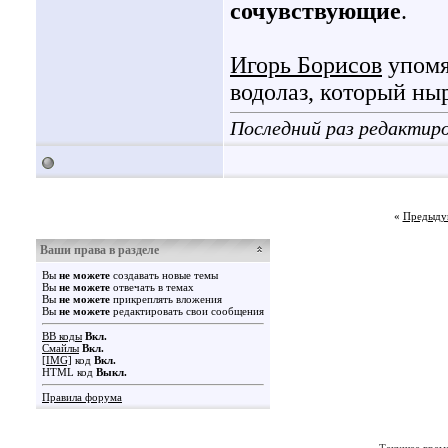
сочувствующие
.
Игорь Борисов
упомя
водолаз, который ны
Последний раз редактиро
«
Предыду
Ваши права в разделе
Вы
не можете
создавать новые темы
Вы
не можете
отвечать в темах
Вы
не можете
прикреплять вложения
Вы
не можете
редактировать свои сообщения
BB коды
Вкл.
Смайлы
Вкл.
[IMG]
код
Вкл.
HTML код
Выкл.
Правила форума