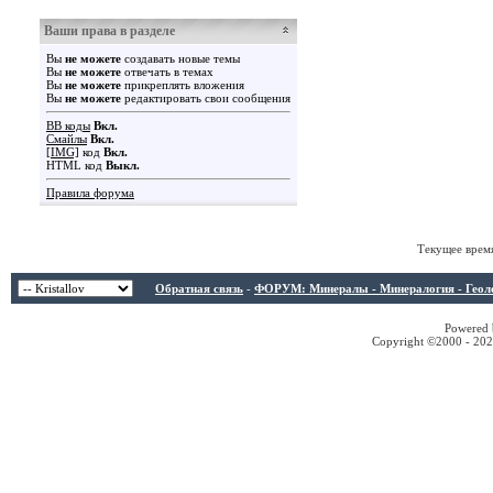
Ваши права в разделе
Вы
не можете
создавать новые темы
Вы
не можете
отвечать в темах
Вы
не можете
прикреплять вложения
Вы
не можете
редактировать свои сообщения
BB коды
Вкл.
Смайлы
Вкл.
[IMG]
код
Вкл.
HTML код
Выкл.
Правила форума
Текущее врем
Обратная связь
-
ФОРУМ: Минералы - Минералогия - Геологи
Powered b
Copyright ©2000 - 2026