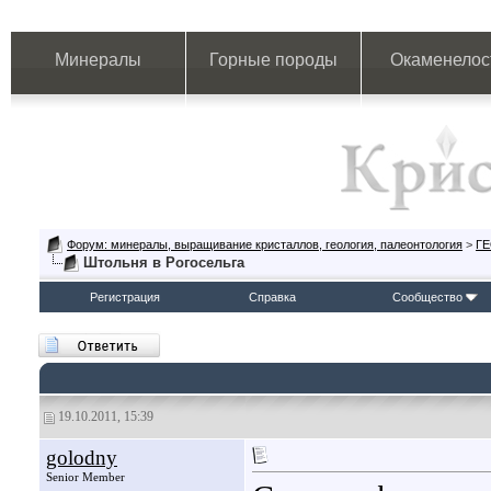
Минералы
Горные породы
Окаменелос
Форум: минералы, выращивание кристаллов, геология, палеонтология
>
Г
Штольня в Рогосельга
Регистрация
Справка
Сообщество
19.10.2011, 15:39
golodny
Senior Member