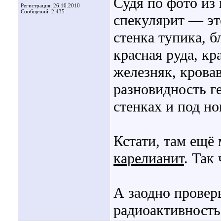
Судя по фото из
Регистрация: 26.10.2010
Сообщений: 2,435
спекулярит — эт
стенка тупика, б
красная руда, к
железняк, крова
разновидность г
стенках и под но
Кстати, там ещё 
карелианит
. Так
А заодно провер
радиоактивность