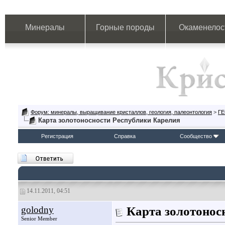
Минералы
Горные породы
Окаменелос
Форум: минералы, выращивание кристаллов, геология, палеонтология
>
Г
Карта золотоносности Республики Карелия
Регистрация
Справка
Сообщество
14.11.2011, 04:51
golodny
Карта золотонос
Senior Member