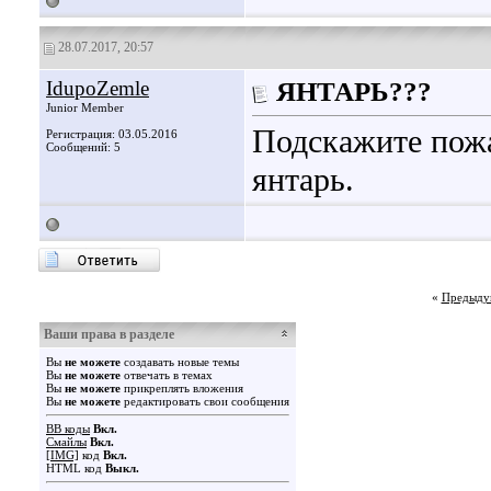
28.07.2017, 20:57
IdupoZemle
ЯНТАРЬ???
Junior Member
Подскажите пожа
Регистрация: 03.05.2016
Сообщений: 5
янтарь.
«
Предыду
Ваши права в разделе
Вы
не можете
создавать новые темы
Вы
не можете
отвечать в темах
Вы
не можете
прикреплять вложения
Вы
не можете
редактировать свои сообщения
BB коды
Вкл.
Смайлы
Вкл.
[IMG]
код
Вкл.
HTML код
Выкл.