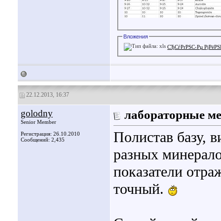
Вложения
СЂСѓРґРЅС‹Рµ РјРёРЅ
22.12.2013, 16:37
golodny
лабораторные ме
Senior Member
Полистав базу, в
Регистрация: 26.10.2010
Сообщений: 2,435
разных минерал
показатели отра
точный.