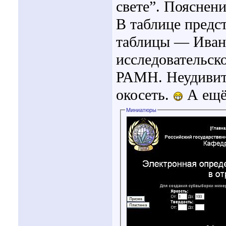
свете”. Пояснен
В таблице предс
таблицы — Иван
исследовательск
РАМН. Неудивит
окосеть.
А ещё
Миниатюры