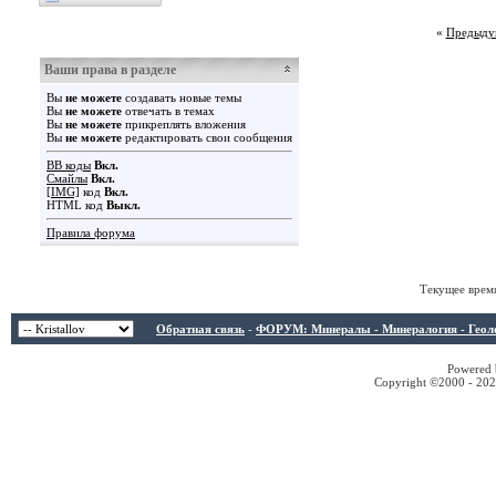
«
Предыду
Ваши права в разделе
Вы
не можете
создавать новые темы
Вы
не можете
отвечать в темах
Вы
не можете
прикреплять вложения
Вы
не можете
редактировать свои сообщения
BB коды
Вкл.
Смайлы
Вкл.
[IMG]
код
Вкл.
HTML код
Выкл.
Правила форума
Текущее врем
Обратная связь
-
ФОРУМ: Минералы - Минералогия - Геологи
Powered b
Copyright ©2000 - 2026