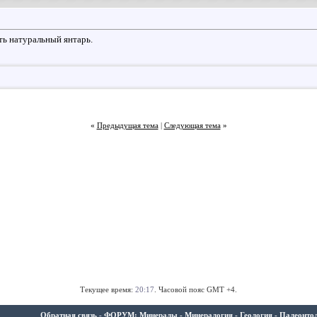
ть натуральный янтарь.
«
Предыдущая тема
|
Следующая тема
»
Текущее время:
20:17
. Часовой пояс GMT +4.
Обратная связь
-
ФОРУМ: Минералы - Минералогия - Геология - Палеонтолог