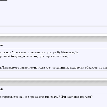
ей
ится при Уральском горном институте: ул. Куйбышевва,39.
арочный (изделя, украшения, сувениры, кристаллы)
я. Там рядом с метро можно тоже кое-что купить из недорогих образцов, ну и
ей
ая торговые точки, где продаются минералы? Или частники торгуют?