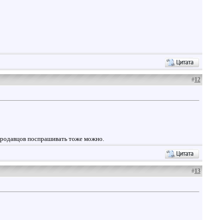
#
12
 продавцов поспрашивать тоже можно.
#
13