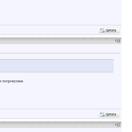
#
14
ые погремушки.
#
15