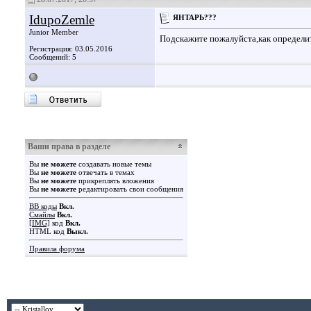
IdupoZemle
ЯНТАРЬ???
Junior Member
Подскажите пожалуйста,как определи
Регистрация: 03.05.2016
Сообщений: 5
Ваши права в разделе
Вы
не можете
создавать новые темы
Вы
не можете
отвечать в темах
Вы
не можете
прикреплять вложения
Вы
не можете
редактировать свои сообщения
BB коды
Вкл.
Смайлы
Вкл.
[IMG]
код
Вкл.
HTML код
Выкл.
Правила форума