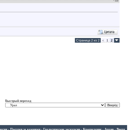
Страница 2 из 2
<
1
2
Быстрый переход
ия - Поездки за камнями - Геологические экскурсии - Краеведение
-
Архив
-
Вверх