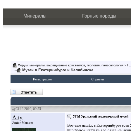
Минералы
Горные породы
Форум: минералы, выращивание кристаллов, геология, палеонтология
>
Г
Музеи в Екатеринбурге и Челябинске
Регистрация
Справка
03.12.2010, 00:55
Arty
УГМ Уральский геологический музей
Junior Member
Вот еще нашёл, в Екатеринбурге есть
http://www.ursmu.ru/geological-museu