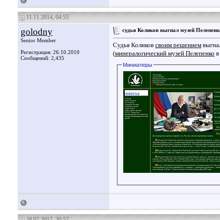
11.11.2014, 04:55
golodny
судья Коликов выгнал музей Пелепенк
Senior Member
Судья Коликов
своим решением
выгна
Регистрация: 26.10.2010
(
минералогический музей Пелепенко
в
Сообщений: 2,435
Миниатюры
28.07.2017, 20:57