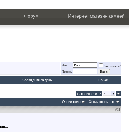
.
.
.
.
.
.
.
Форум
Интернет магазин камней
Имя
Запомнить?
Пароль
Сообщения за день
Поиск
Страница 2 из 2
<
1
2
Опции темы
Опции просмотра
#
11
ющих.