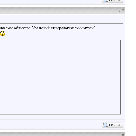
#
17
ческое общество-Уральский минералогический музей"
#
18