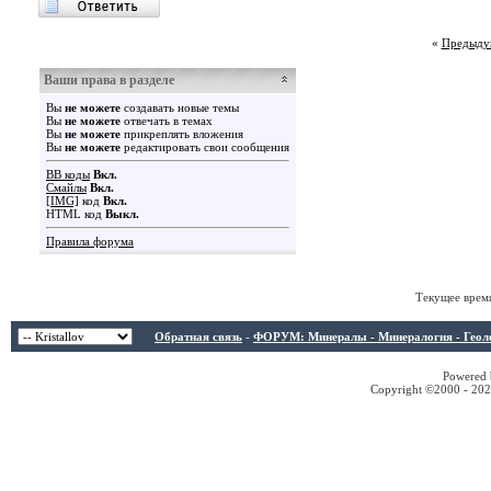
«
Предыду
Ваши права в разделе
Вы
не можете
создавать новые темы
Вы
не можете
отвечать в темах
Вы
не можете
прикреплять вложения
Вы
не можете
редактировать свои сообщения
BB коды
Вкл.
Смайлы
Вкл.
[IMG]
код
Вкл.
HTML код
Выкл.
Правила форума
Текущее врем
Обратная связь
-
ФОРУМ: Минералы - Минералогия - Геологи
Powered b
Copyright ©2000 - 2026