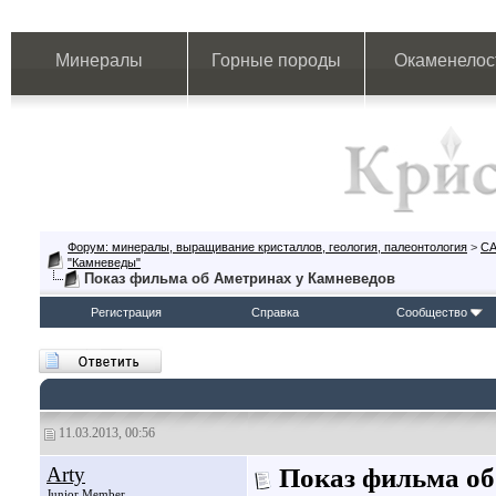
Минералы
Горные породы
Окаменелос
Форум: минералы, выращивание кристаллов, геология, палеонтология
>
СА
"Камневеды"
Показ фильма об Аметринах у Камневедов
Регистрация
Справка
Сообщество
11.03.2013, 00:56
Arty
Показ фильма об
Junior Member