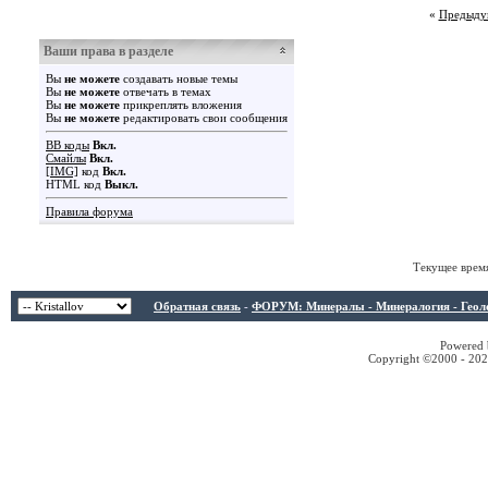
«
Предыду
Ваши права в разделе
Вы
не можете
создавать новые темы
Вы
не можете
отвечать в темах
Вы
не можете
прикреплять вложения
Вы
не можете
редактировать свои сообщения
BB коды
Вкл.
Смайлы
Вкл.
[IMG]
код
Вкл.
HTML код
Выкл.
Правила форума
Текущее врем
Обратная связь
-
ФОРУМ: Минералы - Минералогия - Геологи
Powered b
Copyright ©2000 - 2026