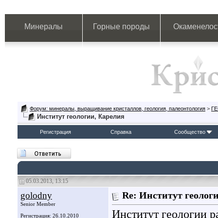
Минералы
Горные породы
Окаменелос
Форум: минералы, выращивание кристаллов, геология, палеонтология
>
Г
Институт геологии, Карелия
Регистрация
Справка
Сообщество
05.03.2013, 13:15
golodny
Re: Институт геолог
Senior Member
Институт геологии
р
Регистрация: 26.10.2010