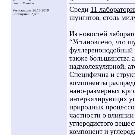
Senior Member
Среди
11 лаборатори
Регистрация: 26.10.2010
Сообщений: 2,435
шунгитов, столь ми
Из новостей лаборат
“Установлено, что 
фуллереноподобный у
также большинства а
надмолекулярной, ат
Специфична и структ
компоненты распреде
нано-размерных крист
интеркалирующих уг
природных процессов
частности о влиянии
углеродистого вещес
компонент и углерод