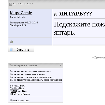
28.07.2017, 20:57
IdupoZemle
ЯНТАРЬ???
Junior Member
Подскажите пожа
Регистрация: 03.05.2016
Сообщений: 5
янтарь.
«
Предыду
Ваши права в разделе
Вы
не можете
создавать новые темы
Вы
не можете
отвечать в темах
Вы
не можете
прикреплять вложения
Вы
не можете
редактировать свои сообщения
BB коды
Вкл.
Смайлы
Вкл.
[IMG]
код
Вкл.
HTML код
Выкл.
Правила форума