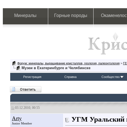
Минералы
Горные породы
Окаменелос
Форум: минералы, выращивание кристаллов, геология, палеонтология
>
Г
Музеи в Екатеринбурге и Челябинске
Регистрация
Справка
Сообщество
03.12.2010, 00:55
Arty
УГМ Уральский г
Junior Member