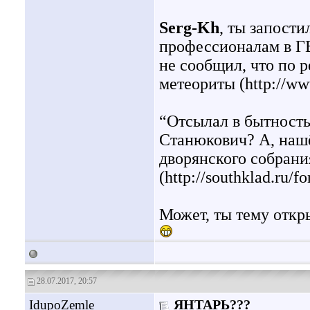
Serg-Kh
, ты запости
профессионалам в ГЕ
не сообщил, что по р
метеориты (http://www
“Отсылал в бытность
Станюкович? А, нашё
дворянского собран
(http://southklad.ru/
Может, ты тему откр
28.07.2017, 20:57
IdupoZemle
ЯНТАРЬ???