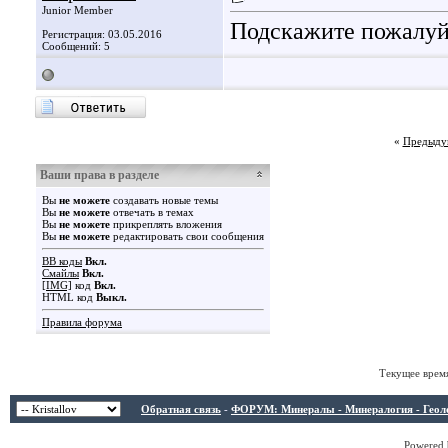
Junior Member
Подскажите пожалуйс
Регистрация: 03.05.2016
Сообщений: 5
«
Предыду
Ваши права в разделе
Вы
не можете
создавать новые темы
Вы
не можете
отвечать в темах
Вы
не можете
прикреплять вложения
Вы
не можете
редактировать свои сообщения
BB коды
Вкл.
Смайлы
Вкл.
[IMG]
код
Вкл.
HTML код
Выкл.
Правила форума
Текущее врем
Обратная связь
-
ФОРУМ: Минералы - Минералогия - Геологи
Powered b