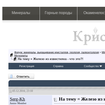
Минералы
Горные породы
Окаменелос
Форум: минералы, выращивание кристаллов, геология, палеонтология
>
М
Метеориты
На тему = Железо из известняка - что это?!
Регистрация
Справка
Сообщество
05.12.2016, 23:10
Serg-Kh
На тему = Железо из и
Junior Member