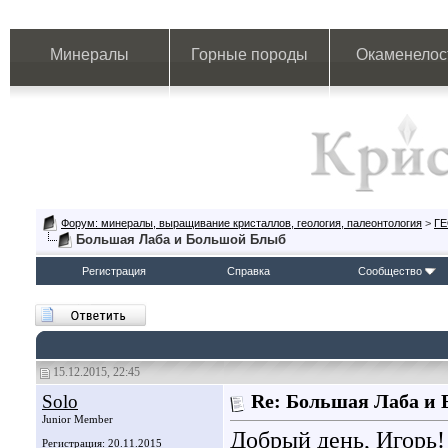
Минералы
Горные породы
Окаменелос
Форум: минералы, выращивание кристаллов, геология, палеонтология
>
Г
Большая Лаба и Большой Блыб
Регистрация
Справка
Сообщество
15.12.2015, 22:45
Solo
Re: Большая Лаба и
Junior Member
Добрый день, Игорь!
Регистрация: 20.11.2015