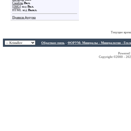
Смайлы
Вкл.
[IMG]
код
Вкл.
HTML код
Выкл.
Правила форума
Текущее врем
Обратная связь
-
ФОРУМ: Минералы - Минералогия - Геологи
Powered b
Copyright ©2000 - 2026