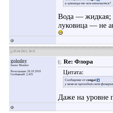
а луковица-то чем отличается?
Вода — жидкая; 
луковица — не а
05.04.2013, 18:31
golodny
Re: Флора
Senior Member
Цитата:
Регистрация: 26.10.2010
Сообщений: 2,435
Сообщение от
congai
у меня не проходит свет фонарик
Даже на уровне 