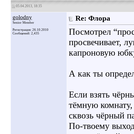
05.04.2013, 18:35
golodny
Re: Флора
Senior Member
Посмотрел “просв
Регистрация: 26.10.2010
Сообщений: 2,435
просвечивает, лу
капроновую юбку
А как ты опреде
Если взять чёрн
тёмную комнату,
сквозь чёрный па
По-твоему выходи