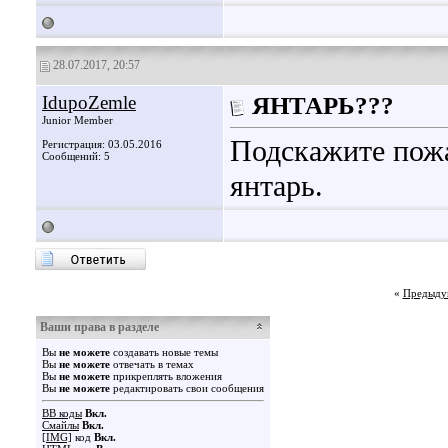
28.07.2017, 20:57
IdupoZemle
ЯНТАРЬ???
Junior Member
Подскажите пожа
Регистрация: 03.05.2016
Сообщений: 5
янтарь.
«
Предыду
Ваши права в разделе
Вы
не можете
создавать новые темы
Вы
не можете
отвечать в темах
Вы
не можете
прикреплять вложения
Вы
не можете
редактировать свои сообщения
BB коды
Вкл.
Смайлы
Вкл.
[IMG]
код
Вкл.