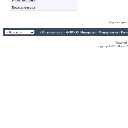
HTML код
Выкл.
Правила форума
Текущее врем
Обратная связь
-
ФОРУМ: Минералы - Минералогия - Геологи
Powered b
Copyright ©2000 - 2026