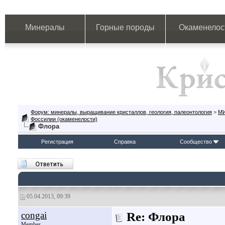
Минералы
Горные породы
Окаменелос
Форум: минералы, выращивание кристаллов, геология, палеонтология
>
М
Фоссилии (окаменелости)
Флора
Регистрация
Справка
Сообщество
05.04.2013, 09:39
congai
Re: Флора
Member