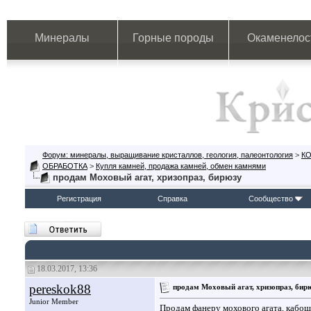
Минералы
Горные породы
Окаменелос
Форум: минералы, выращивание кристаллов, геология, палеонтология
>
К
ОБРАБОТКА
>
Купля камней, продажа камней, обмен камнями
продам Моховый агат, хризопраз, бирюзу
Регистрация
Справка
Сообщество
18.03.2017, 13:36
pereskok88
продам Моховый агат, хризопраз, бир
Junior Member
Продам фанеру мохового агата, кабош