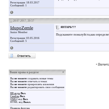
Регистрация: 18.03.2017
Сообщений: 1
28.07.2017, 20:57
IdupoZemle
ЯНТАРЬ???
Junior Member
Подскажите пожалуйста,как определи
Регистрация: 03.05.2016
Сообщений: 5
«
Предыду
Ваши права в разделе
Вы
не можете
создавать новые темы
Вы
не можете
отвечать в темах
Вы
не можете
прикреплять вложения
Вы
не можете
редактировать свои сообщения
BB коды
Вкл.
Смайлы
Вкл.
[IMG]
код
Вкл.
HTML код
Выкл.
Правила форума