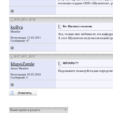
геологии создано ООО «Шунгитон», р
29.03.2013, 16:50
kollya
Re: Институт геологии
Member
Ага, только мне любима не эта кафедр
Регистрация: 11.02.2011
А этот Шунгитон получил нехилый гран
Сообщений: 47
28.07.2017, 20:57
IdupoZemle
ЯНТАРЬ???
Junior Member
Подскажите пожалуйста,как определи
Регистрация: 03.05.2016
Сообщений: 5
Ваши права в разделе