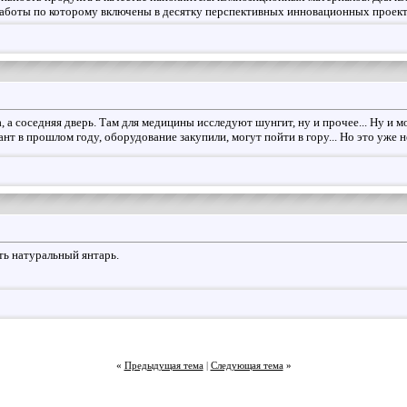
аботы по которому включены в десятку перспективных инновационных проекто
а, а соседняя дверь. Там для медицины исследуют шунгит, ну и прочее... Ну и
т в прошлом году, оборудование закупили, могут пойти в гору... Но это уже н
ть натуральный янтарь.
«
Предыдущая тема
|
Следующая тема
»