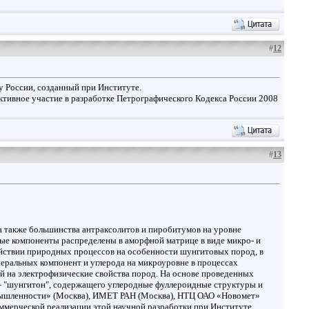
#
12
 России, созданный при Институте.
ктивное участие в разработке Петрографического Кодекса России 2008
#
13
а также большинства антраксолитов и пиробитумов на уровне
ные компоненты распределены в аморфной матрице в виде микро- и
ействии природных процессов на особенности шунгитовых пород, в
неральных компонент и углерода на микроуровне в процессах
й на электрофизические свойства пород. На основе проведенных
— "шунгитон", содержащего углеродные фуллероидные структуры и
ышленности» (Москва), ИМЕТ РАН (Москва), НТЦ ОАО «Новомет»
оммерческой реализации этой научной разработки при Институте