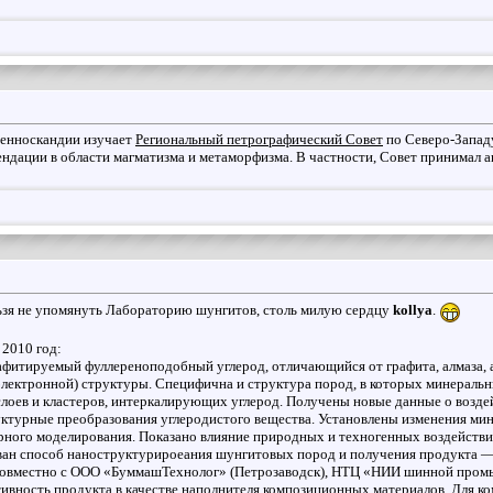
енноскандии изучает
Региональный петрографический Совет
по Северо-Западу
ендации в области магматизма и метаморфизма. В частности, Совет принимал а
ьзя не упомянуть Лабораторию шунгитов, столь милую сердцу
kollya
.
 2010 год:
афитируемый фуллереноподобный углерод, отличающийся от графита, алмаза, 
электронной) структуры. Специфична и структура пород, в которых минераль
 слоев и кластеров, интеркалирующих углерод. Получены новые данные о возд
руктурные преобразования углеродистого вещества. Установлены изменения ми
рного моделирования. Показано влияние природных и техногенных воздействи
ован способ наноструктурироеания шунгитовых пород и получения продукта 
Совместно с ООО «БуммашТехнолог» (Петрозаводск), НТЦ «НИИ шинной пром
ктивность продукта в качестве наполнителя композиционных материалов. Для к