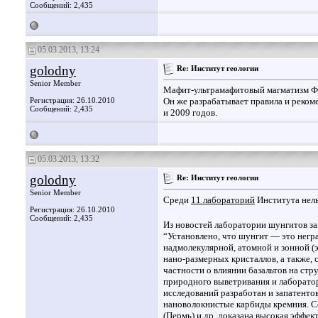
Сообщений: 2,435
05.03.2013, 13:24
golodny
Re: Институт геологии
Senior Member
Мафит-ультрамафитовый магматизм Ф
Регистрация: 26.10.2010
Он же разрабатывает правила и реком
Сообщений: 2,435
и 2009 годов.
05.03.2013, 13:32
golodny
Re: Институт геологии
Senior Member
Среди
11 лабораторий
Института нел
Регистрация: 26.10.2010
Сообщений: 2,435
Из новостей лаборатории шунгитов за
“Установлено, что шунгит — это негр
надмолекулярной, атомной и зонной (
нано-размерных кристаллов, а также,
частности о влиянии базальтов на ст
природного выветривания и лаборато
исследований разработан и запатент
нановолокнистые карбиды кремния. 
(Пермь) и др. доказана высокая эффе