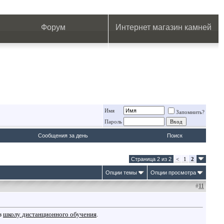
.
.
.
.
.
.
.
Форум
Интернет магазин камней
Имя
Запомнить?
Пароль
Сообщения за день
Поиск
Страница 2 из 2
<
1
2
Опции темы
Опции просмотра
#
11
з
школу дистанционного обучения
.