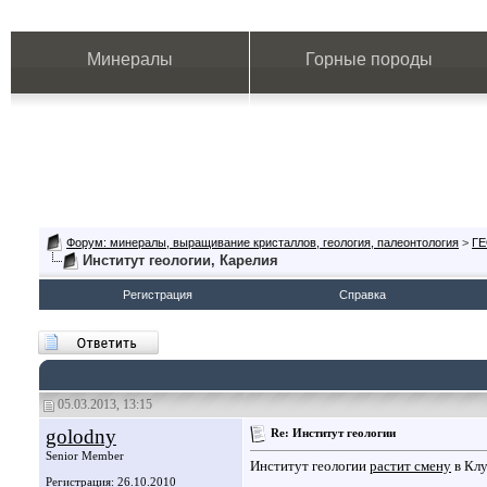
Минералы
Горные породы
Форум: минералы, выращивание кристаллов, геология, палеонтология
>
Г
Институт геологии, Карелия
Регистрация
Справка
05.03.2013, 13:15
golodny
Re: Институт геологии
Senior Member
Институт геологии
растит смену
в Клу
Регистрация: 26.10.2010