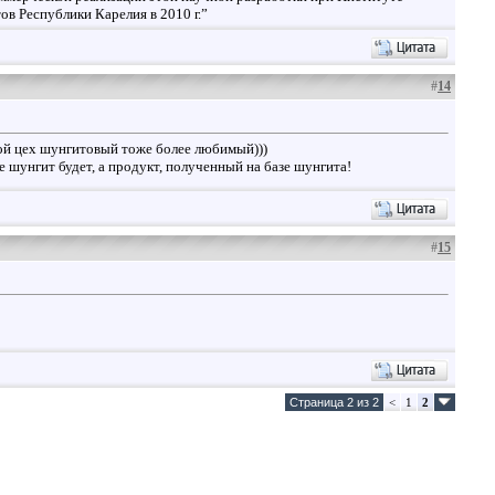
в Республики Карелия в 2010 г.”
#
14
 мой цех шунгитовый тоже более любимый)))
е шунгит будет, а продукт, полученный на базе шунгита!
#
15
Страница 2 из 2
<
1
2